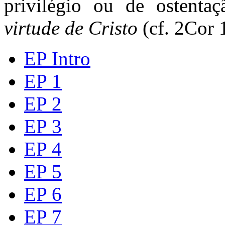
privilégio ou de ostenta
virtude de Cristo
(cf. 2Cor 
EP Intro
EP 1
EP 2
EP 3
EP 4
EP 5
EP 6
EP 7