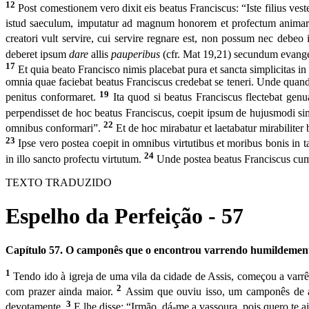
12
Post comestionem vero dixit eis beatus Franciscus: “Iste filius ves
istud saeculum, imputatur ad magnum honorem et profectum animarum e
creatori vult servire, cui servire regnare est, non possum nec debe
deberet ipsum
dare
allis
pauperibus
(cfr. Mat 19,21) secundum evang
17
Et quia beato Francisco nimis placebat pura et sancta simplicitas in
omnia quae faciebat beatus Franciscus credebat se teneri. Unde quando 
19
penitus conformaret.
Ita quod si beatus Franciscus flectebat genu
perpendisset de hoc beatus Franciscus, coepit ipsum de hujusmodi si
22
omnibus conformari”.
Et de hoc mirabatur et laetabatur mirabiliter 
23
Ipse vero postea coepit in omnibus virtutibus et moribus bonis in
24
in illo sancto profectu virtutum.
Unde postea beatus Franciscus cum 
TEXTO TRADUZIDO
Espelho da Perfeição - 57
Capítulo 57. O camponês que o encontrou varrendo humilde­mente 
1
Tendo ido à igreja de uma vila da cidade de Assis, co­meçou a varrê-
2
com prazer ainda maior.
Assim que ou­viu isso, um camponês de ad
3
devotamente.
E lhe disse: “Ir­mão, dá-me a vassoura, pois quero te a