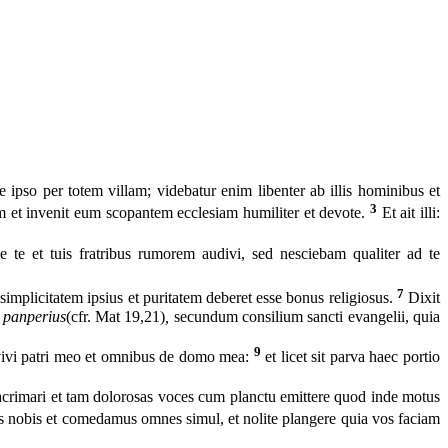
 ipso per totem villam; videbatur enim libenter ab illis hominibus et
3
um et invenit eum scopantem ecclesiam humiliter et devote.
Et ait illi:
 te et tuis fratribus rumorem audivi, sed nesciebam qualiter ad te
7
implicitatem ipsius et puritatem deberet esse bonus religiosus.
Dixit
a
panperius
(cfr. Mat 19,21)
,
secundum consilium sancti evangelii, quia
9
servivi patri meo et omnibus de domo mea:
et licet sit parva haec portio
 lacrimari et tam dolorosas voces cum planctu emittere quod inde motus
us nobis et comedamus omnes simul, et nolite plangere quia vos faciam