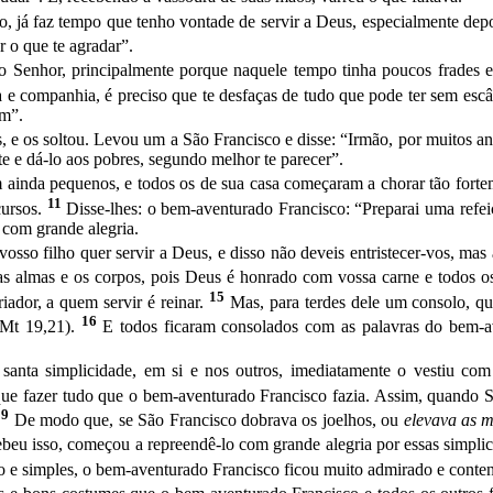
, já faz tempo que tenho vontade de servir a Deus, especi­almente depoi
r o que te agradar”.
 Se­nhor, principalmente porque naquele tempo tinha poucos frades e 
da e companhia, é preciso que te desfaças de tudo que pode ter sem es
am”.
 e os soltou. Levou um a São Francisco e disse: “Ir­mão, por muitos an
e e dá-lo aos pobres, segundo me­lhor te parecer”.
m ainda pequenos, e todos os de sua casa começaram a chorar tão forte
11
cursos.
Disse-lhes: o bem-aventurado Francisco: “Preparai uma refei
 com grande alegria.
osso fi­lho quer servir a Deus, e disso não deveis entristecer-vos, mas
as almas e os corpos, pois Deus é honrado com vossa carne e todos os 
15
riador, a quem servir é reinar.
Mas, para terdes dele um consolo, qu
16
 Mt 19,21).
E to­dos ficaram consolados com as palavras do bem-av
anta simplicidade, em si e nos outros, imediatamente o vestiu com
que fazer tudo que o bem-aventurado Francisco fazia. Assim, quando Sã
19
De modo que, se São Francisco dobrava os joe­lhos, ou
elevava as 
eu isso, começou a repreendê-lo com grande alegria por essas simpli
 e simples, o bem-aventurado Francisco ficou muito admirado e conten