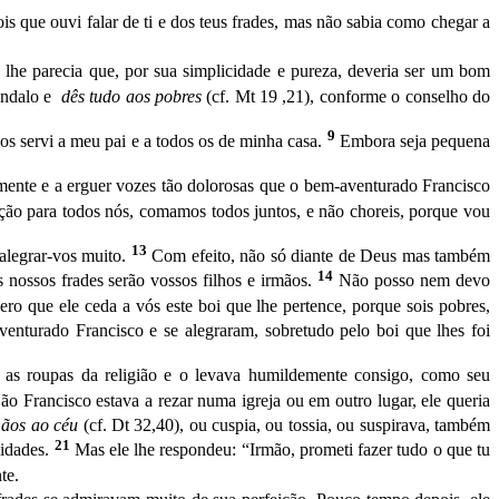
s que ouvi falar de ti e dos teus frades, mas não sa­bia como chegar a
lhe parecia que, por sua simplicidade e pureza, deveria ser um bom
cândalo e
dês tudo aos pobres
(cf. Mt 19 ,21), conforme o conselho do
9
os servi a meu pai e a todos os de minha casa.
Embora seja pequena
mente e a erguer vozes tão dolorosas que o bem-aventurado Fran­cisco
ção para todos nós, comamos todos juntos, e não choreis, porque vou
13
 alegrar-vos muito.
Com efeito, não só diante de Deus mas também
14
nossos frades serão vossos filhos e ir­mãos.
Não posso nem devo
ero que ele ceda a vós este boi que lhe pertence, porque sois pobres,
enturado Francisco e se alegraram, sobretudo pelo boi que lhes foi
 as roupas da religião e o levava humildemente consigo, como seu
o Francisco estava a rezar numa igreja ou em outro lugar, ele queria
mãos ao céu
(cf. Dt 32,40), ou cuspia, ou tos­sia, ou suspirava, também
21
cidades.
Mas ele lhe respondeu: “Irmão, prometi fazer tudo o que tu
te.