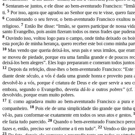
4
Sentaram-se juntos, e ele disse ao bem-aventurado Francisco: “Irmão
5
ti.
Por isso, agora que agradou ao Senhor que eu te visse, quero faze
6
Considerando o seu fervor, o bem-aventurado Francisco exultou no
7
religioso.
Então lhe disse: “Irmão, se queres participar de nossa vi
santo Evangelho, pois assim fizeram todos os meus frades que puder
8
Ouvindo isso, voltou logo para o campo, onde tinha deixado os bois,
esta porção de minha herança, quero rece­ber este boi como minha part
10
Mas vendo que queria deixá-los, seus pais e seus irmãos, que era
se moveu de piedade, porque era uma família gran­de e de poucos re
deixá-los bem alegres”. Eles logo prepararam e come­ram todos juntos
12
Depois da refeição, disse-lhes o bem-aventurado Francisco: “Este v
diante deste século, a vós é dada uma grande honra e proveito para 
devolvê-lo a vós, porque é criatura de Deus e ele quer servir a seu c
embora, segundo o Evangelho, deveria
dá-lo a
outros
pobres”
(cf.
devolvido, porque eram muito pobres.
17
E como agradava muito ao bem-aventurado Francisco a pura e s
18
companheiro.
Pois ele de uma simplicidade tão grande que tinha 
vê-lo, para conformar-se exatamente em todos os seus atos e gestos.
20
ele fazia tudo parecido.
Quando o bem-aventurado Francisco perceb
22
fazes e, então, preciso ser con­forme a ti em tudo”.
Vendo-o tão puro
23