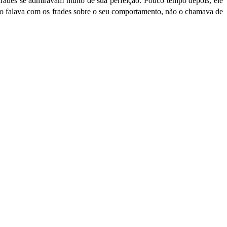
frades se admiravam muito de sua perfeição. Pouco tempo depois, ele
isco falava com os frades sobre o seu comportamento, não o chamava de