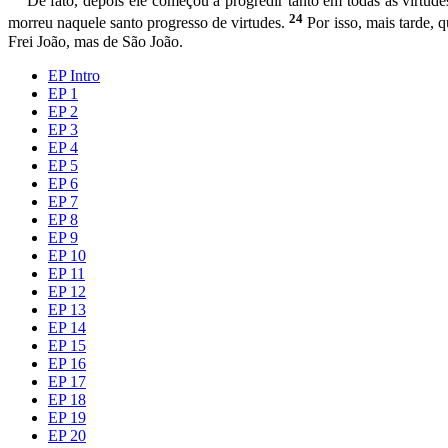
De fato, depois ele começou a progredir tanto em todas as virtud
24
morreu naquele santo progresso de virtudes.
Por isso, mais tarde,
Frei João, mas de São João.
EP Intro
EP 1
EP 2
EP 3
EP 4
EP 5
EP 6
EP 7
EP 8
EP 9
EP 10
EP 11
EP 12
EP 13
EP 14
EP 15
EP 16
EP 17
EP 18
EP 19
EP 20