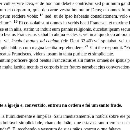
ter vult servire Deo, et de hoc non debetis contristari sed plurimum gau
t corporum, quia de carne vestra honoratur Deus; et omnes fratres no
15
o ipsum reddere vobis;
sed, ut de ipso habeatis consolationem, volo 
16
elium”.
Et consolati sunt omnes in verbis beati Francisci, et maxime la
 se et in aliis, statim ut induit eum pannis religionis, ducebat ipsum sec
beatus Franciscus stabat in aliqua ecclesia, vel in aliquo loco ad oran
a, vel
levabat manus ad caelum
(cfr. Deut 32,40)
vel sputabat, vel tu
21
mplicitatibus cum magna laetitia reprehendere.
Cui ille respondit: “F
beatus Franciscus, videns ipsum in tanta puritate et simplicitate.
 tantum proficere quod beatus Franciscus et alii fratres omnes de ipsiu
multa laetitia mentis et corporis inter fratres narrabat ejus convers
a igreja e, convertido, entrou na ordem e foi um santo frade.
la humildemente e limpá-la. Saiu imediatamente, a notí­cia sobre ele po
mirável simplicidade, chamado João, que estava arando em seu campo
judar”. E, recebendo a vas­soura de suas mãos, varreu o que faltava.