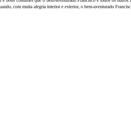
es e bons costumes que o bem-aventurado Francisco e todos os outros 
 quando, com muita alegria interior e exterior, o bem-aventurado Franc