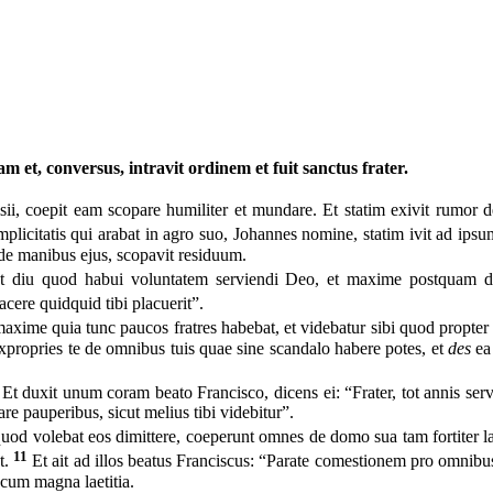
 et, conversus, intravit ordinem et fuit sanctus frater.
i, coepit eam scopare humiliter et mundare. Et statim exivit rumor de
licitatis qui arabat in agro suo, Johannes nomine, statim ivit ad ips
 de manibus ejus, scopavit residuum.
m est diu quod habui voluntatem serviendi Deo, et maxime postquam de
ere quidquid tibi placuerit”.
ime quia tunc paucos fratres habebat, et videbatur sibi quod propter s
d expropries te de omnibus tuis quae sine scandalo habere potes, et
des
e
s. Et duxit unum coram beato Francisco, dicens ei: “Frater, tot annis 
e pauperibus, sicut melius tibi videbitur”.
, quod volebat eos dimittere, coeperunt omnes de domo sua tam fortiter
11
t.
Et ait ad illos beatus Franciscus: “Parate comestionem pro omnib
 cum magna laetitia.