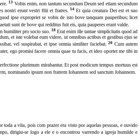
13
dere.
Vobis enim, non tantum secundum Deum sed etiam secundum
14
stri erunt vestri filii et fratres.
Et quia creatura Dei est et suo
quod ipse expropriet se vobis de isto bove tanquam pauperibus; licet
etati sunt de bove qui redditus fuit eis, quia pauperes erant valde.
18
um humiliter pro socio suo.
Erat enim ille tantae simplicitatis quod ad
dum, et iste volebat eum videre, ut omnibus actibus et gestibus ejus se
20
ssibat, vel suspirabat, et ipse omnia similiter faciebat.
Cum autem
rater, ego promisi facere omnia quae tu facis, et ideo oportet me tibi in
s perfectione plurimum mirabantur. Et post modicum tempus mortuus est
ationem, nominando ipsum non fratrem Iohannem sed sanctum Johannem.
r toda a vila, pois com prazer era visto por aquelas pessoas, e ouvido
, dirigiu-se logo a ele e o encon­trou varrendo a igreja humilde e