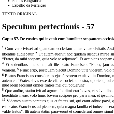
Fontes Biográficas
Espelho da Perfeição
TEXTO ORIGINAL
Speculum perfectionis - 57
Caput 57. De rustico qui invenit eum humiliter scopantem ecclesiam
1
Cum vero ivisset ad quamdam ecclesiam unius villae civitatis Assisi
2
libentius audiebatur.
Ut autem audivit hoc quidam rusticus mirae simp
“Frater, da mihi scopam, quia volo te adjuvare”. Et accipiens scopam
4
Et sedentibus illis simul, ait ille beato Francisco: “Frater, ja
5
venirem.
Nunc ergo, postquam placuit Domino ut te viderem, volo fac
6
Beatus Franciscus considerans ejus fervorem exultavit in Domino, max
autem ei: “Frater, si vis esse de vita et societate nostra, oportet quo
illud idem fecerunt omnes fratres mei qui potuerunt”.
8
Quo audito, statim ivit ad agrum ubi dimiserat boves, et solvit illo
hereditatis meae, volo hunc bovem accipere pro parte mea, et ipsum dar
10
Videntes autem parentes ejus et fratres sui, qui erant adhuc parvi
est beatus Franciscus ad pietatem, quia magna familia et imbecillis era
valde laetos”. Illi autem statim paraverunt et comederunt omnes simul