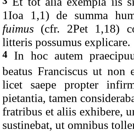
3
Et tot alia exempla iis s
1Ioa 1,1)
de summa humi
fuimus
(cfr. 2Pet 1,18)
c
litteris possumus explicare.
4
In hoc autem praecipu
beatus Franciscus ut non 
licet saepe propter infirm
pietantia, tamen considera
fratribus et aliis exhibere
sustinebat, ut omnibus tol