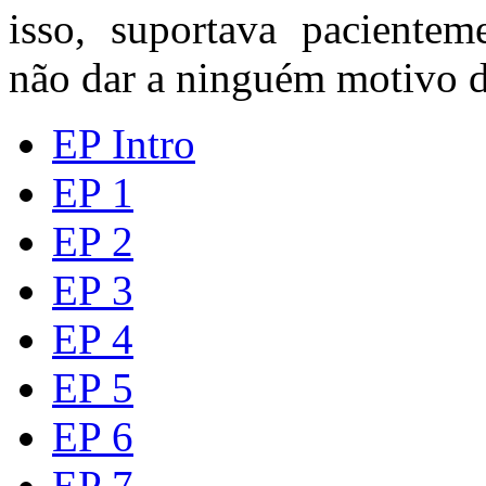
isso, suportava pacientem
não dar a ninguém motivo 
EP Intro
EP 1
EP 2
EP 3
EP 4
EP 5
EP 6
EP 7