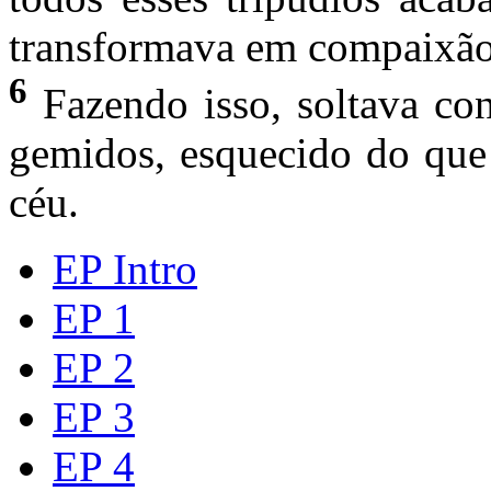
transformava em compaixão 
6
Fazendo isso, soltava co
gemidos, esquecido do que 
céu.
EP Intro
EP 1
EP 2
EP 3
EP 4