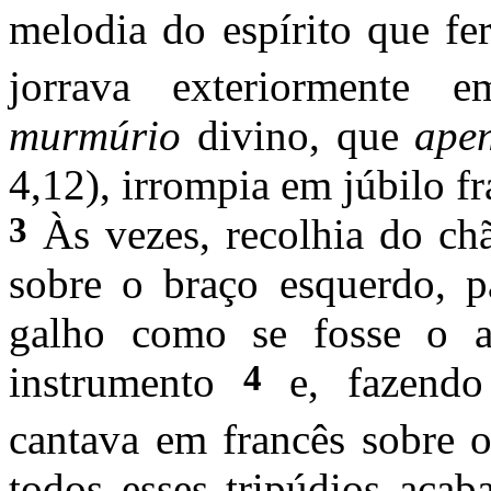
melodia do espírito que fe
jorrava exteriormente e
murmúrio
divino, que
ape
4,12), irrompia em júbilo fr
3
Às vezes, recolhia do ch
sobre o braço esquerdo, p
galho como se fosse o a
4
instrumento
e, fazendo 
cantava em francês sobre 
todos esses tripúdios acab