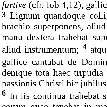
furtive
(cfr. Iob 4,12), gal
3
Lignum quandoque collige
brachio superponens, aliu
manu dextera trahebat supe
4
aliud instrumentum;
atqu
gallice cantabat de Domin
denique tota haec tripudia
passionis Christi hic jubilus
6
In iis continua trahebat 
eorum quae tenebat in man