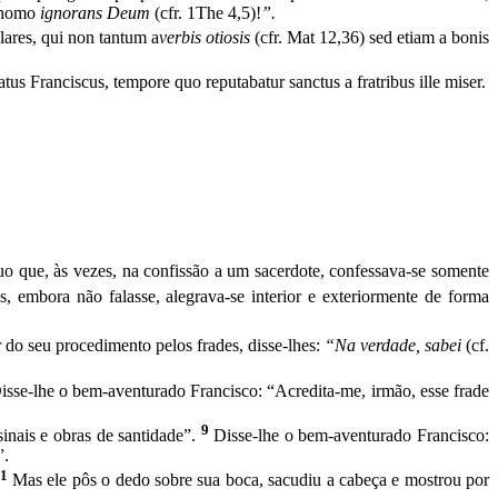
m homo
ignorans Deum
(cfr. 1The 4,5)!
”.
ulares, qui non tantum a
verbis otiosis
(cfr. Mat 12,36) sed etiam a bonis
tus Franciscus, tempore quo reputabatur sanctus a fratribus ille miser.
o que, às vezes, na confissão a um sa­cerdote, confessava-se somente
embora não fa­lasse, alegrava-se interior e exteriormente de forma
do seu procedimento pelos frades, disse-lhes:
“Na verdade, sabei
(cf.
is­se-lhe o bem-aventurado Francisco: “Acredita-me, irmão, esse frade
9
inais e obras de santidade”.
Disse-lhe o bem-aventurado Francisco:
”.
11
Mas ele pôs o dedo sobre sua boca, sacudiu a cabeça e mostrou por