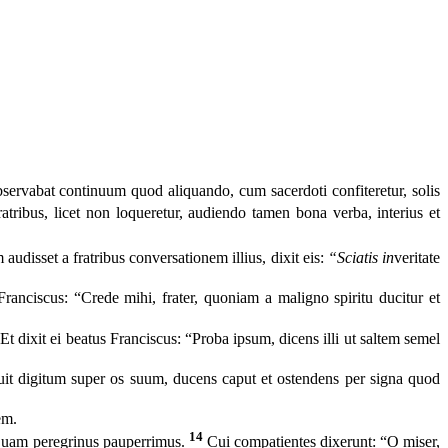
observabat continuum quod aliquando, cum sacerdoti confiteretur, solis
tribus, licet non loqueretur, audiendo tamen bona verba, interius et
audisset a fratribus conversationem illius, dixit eis:
“Sciatis in
veritate
Franciscus: “Crede mihi, frater, quoniam a maligno spiritu ducitur et
Et dixit ei beatus Franciscus: “Proba ipsum, dicens illi ut saltem semel
uit digitum super os suum, ducens caput et ostendens per signa quod
em.
14
nquam peregrinus pauperrimus.
Cui compatientes dixerunt: “O miser,