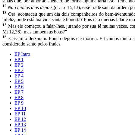
sinais que, por amor ao silêncio, de forma alguma faria isso. Temendo
12
Não muitos dias depois
(cf. Lc 15,13), esse frade saiu da ordem p
13
Ora, aconteceu que um dia dois companheiros do bem-aventurado
infeliz, onde está tua vida santa e honesta? Pois não queri­as falar
15
Mas ele começou a falar-lhes, jurando por sua fé muitas ve­zes, c
Mt 12,36), mas também as boas?”
16
E assim o deixaram. Pouco depois ele morreu. E ficamos muito ad
considerado santo pelos frades.
EP Intro
EP 1
EP 2
EP 3
EP 4
EP 5
EP 6
EP 7
EP 8
EP 9
EP 10
EP 11
EP 12
EP 13
EP 14