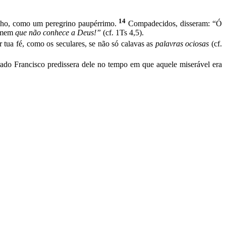
14
nho, como um peregrino paupérrimo.
Compadecidos, disseram: “Ó
homem
que não conhece a Deus!”
(cf. 1Ts 4,5).
 tua fé, como os seculares, se não só calavas as
palavras ociosas
(cf.
ado Francisco predissera dele no tempo em que aquele miserável era