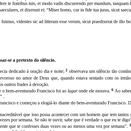
endere te fratribus tuis, et modo vadis discurrendo per mundum, tanqua
saeculares, et dixerunt ei: “Miser homo, cur in fide tua juras, sicut saec
uimus, videntes sic ad litteram esse verum, sicut praedixerat de illo bea
ar-se a pretexto do silêncio.
2
ecia dedicado à oração dia e noite;
observava um silêncio tão contínu
ervoroso no amor de Deus que, quando estava sentado com os irmãos, 
 os outros frades à devoção.
6
ue o bem-aventurado Francisco foi ao
lugar
onde ele morava.
Ao saber 
” .
Francisco e começou a elogiá-lo diante do bem-aventurado Francisco. D
nacreditável que isso possa acontecer com um homem que tem tantos s
ezes por semana. Se não te ouvir, sabe que é verdade o que eu te digo
tamente que te confesses duas vezes ou ao menos uma vez por se­mana”.