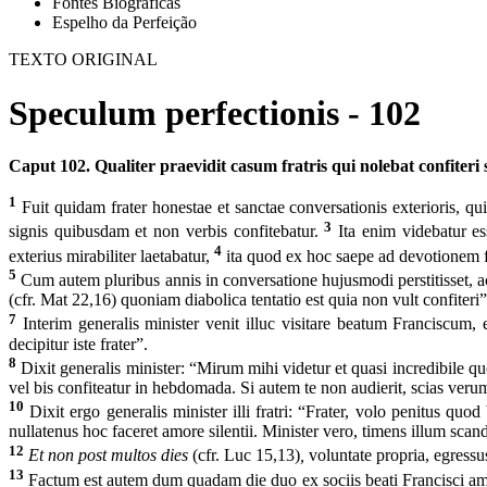
Fontes Biográficas
Espelho da Perfeição
TEXTO ORIGINAL
Speculum perfectionis - 102
Caput 102. Qualiter praevidit casum fratris qui nolebat confiteri su
1
Fuit quidam frater honestae et sanctae conversationis exterioris, qui
3
signis quibusdam et non verbis confitebatur.
Ita enim videbatur es
4
exterius mirabiliter laetabatur,
ita quod ex hoc saepe ad devotionem fr
5
Cum autem pluribus annis in conversatione hujusmodi perstitisset, ac
(cfr. Mat 22,16) quoniam diabolica tentatio est quia non vult confiteri”
7
Interim generalis minister venit illuc visitare beatum Franciscum, 
decipitur iste frater”.
8
Dixit generalis minister: “Mirum mihi videtur et quasi incredibile qu
vel bis confiteatur in hebdomada. Si autem te non audierit, scias verum
10
Dixit ergo generalis minister illi fratri: “Frater, volo penitus qu
nullatenus hoc faceret amore silentii. Minister vero, timens illum scand
12
Et non post multos dies
(cfr. Luc 15,13)
,
voluntate propria, egressu
13
Factum est autem dum quadam die duo ex sociis beati Francisci am