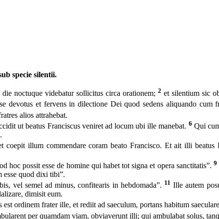
b specie silentii.
2
 die noctuque videbatur sollicitus circa orationem;
et silentium sic 
se devotus et fervens in dilectione Dei quod sedens aliquando cum fra
atres alios attrahebat.
6
cidit ut beatus Franciscus veniret ad locum ubi ille manebat.
Qui cum 
.
et coepit illum commendare coram beato Francisco. Et ait illi beatus 
9
od hoc possit esse de homine qui habet tot signa et opera sanctitatis”.
 esse quod dixi tibi”.
11
od bis, vel semel ad minus, confitearis in hebdomada”.
Ille autem pos
alizare, dimisit eum.
s est ordinem frater ille, et rediit ad saeculum, portans habitum saecular
bularent per quamdam viam, obviaverunt illi; qui ambulabat solus, ta