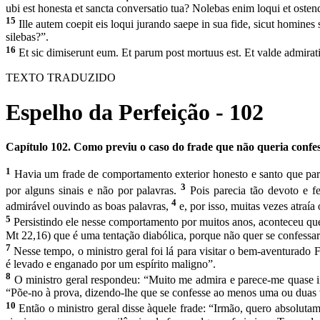
ubi est honesta et sancta conversatio tua? Nolebas enim loqui et ost
15
Ille autem coepit eis loqui jurando saepe in sua fide, sicut homines 
silebas?”.
16
Et sic dimiserunt eum. Et parum post mortuus est. Et valde admirati f
TEXTO TRADUZIDO
Espelho da Perfeição - 102
Capítulo 102. Como previu o caso do frade que não queria con­fess
1
Havia um frade de comportamento exterior honesto e santo que par
3
por alguns sinais e não por pala­vras.
Pois parecia tão devoto e f
4
admirável ouvindo as boas palavras,
e, por isso, muitas vezes atraía
5
Persistindo ele nesse comportamento por muitos anos, acon­teceu q
Mt 22,16) que é uma tentação diabólica, porque não quer se confessar
7
Nesse tempo, o ministro geral foi lá para visitar o bem-aventurado 
é levado e enganado por um espírito maligno”.
8
O ministro geral respondeu: “Muito me admira e parece-me quase i
“Põe-no à prova, dizendo-lhe que se confesse ao me­nos uma ou duas v
10
Então o ministro geral disse àquele frade: “Irmão, quero abso­lu