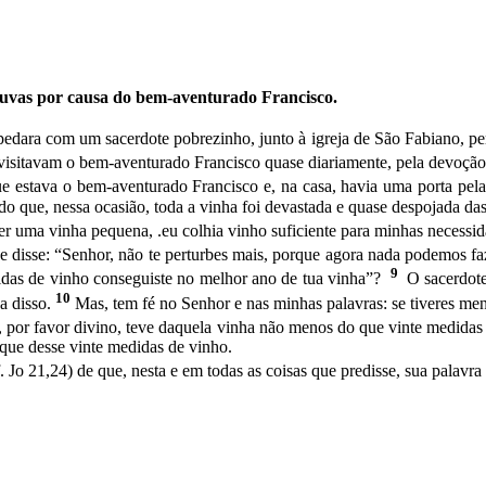
s uvas por causa do bem-aventurado Francisco.
dara com um sacerdote pobrezinho, junto à igreja de São Fabiano, per
os visitavam o bem-aventurado Francisco quase diariamente, pela devoção
 estava o bem-aventurado Francisco e, na casa, havia uma porta pela
do que, nessa ocasião, toda a vinha foi devastada e quase despojada das
r uma vinha pequena, .eu colhia vinho suficiente para minhas necessida
disse: “Senhor, não te perturbes mais, porque agora nada po­demos fa
9
didas de vinho conseguiste no melhor ano de tua vinha”?
O sacerdote
10
a disso.
Mas, tem fé no Se­nhor e nas minhas palavras: se tiveres men
 por favor divino, teve daquela vinha não menos do que vinte medidas
l que desse vinte medidas de vinho.
f. Jo 21,24) de que, nesta e em todas as coisas que predisse, sua palavra