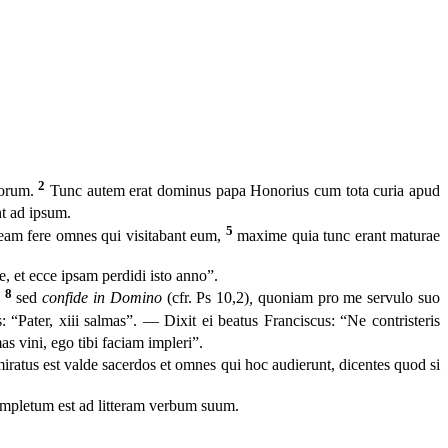
2
lorum.
Tunc autem erat dominus papa Honorius cum tota curia apud
nt ad ipsum.
5
neam fere omnes qui visitabant eum,
maxime quia tunc erant maturae
e, et ecce ipsam perdidi isto anno”.
8
,
sed
confide in Domino
(cfr. Ps 10,2)
,
quoniam pro me servulo suo
 “Pater, xiii salmas”. — Dixit ei beatus Franciscus: “Ne contristeris
 vini, ego tibi faciam impleri”.
miratus est valde sacerdos et omnes qui hoc audierunt, dicentes quod si
 impletum est ad litteram verbum suum.