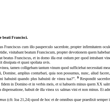
 beati Francisci.
s Franciscus cum illo pauperculo sacerdote, propter infirmitatem ocu
quotidie, visitabant beatum Franciscum, propter devotionem quem habeba
 beatus Franciscus, et in domo illa erat ostium per quod intrabant vi
t dissipata et quasi spoliata uvis.
va vinea, tamen colligebam tantum vinum quod sufficiebat necessitati mea
li, Domine, amplius conturbari, quia non possumus, nunc, aliud facere
9
ni habuisti quando plus habuisti de vinea tua?”.
Respondit sacerdos:
fidem in Domino et in verbis meis, et si habueris minus quem XX salmas
a dispensatione, habuit de illa vinea xx salmas vini et non minus. Et ad
bemus
(cfr. Ioa 21,24) quod de hoc et de omnibus quae praedixit semper