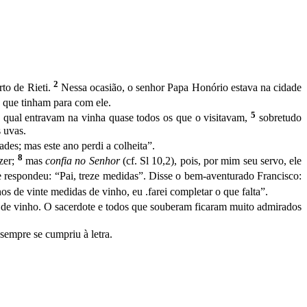
2
to de Rieti.
Nessa ocasião, o senhor Papa Honório estava na cidade
 que ti­nham para com ele.
5
 qual entravam na vinha quase todos os que o visitavam,
sobretu­do
 uvas.
des; mas este ano perdi a colheita”.
8
zer;
mas
confia no Senhor
(cf. Sl 10,2), pois, por mim seu servo, ele
 respondeu: “Pai, treze medidas”. ­Disse o bem-aventurado Francisco:
os de vinte medidas de vinho, eu .farei completar o que falta”.
 de vinho. O sacerdote e todos que souberam ficaram muito admi­rados
 sempre se cumpriu à letra.