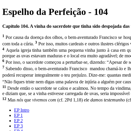
Espelho da Perfeição - 104
Capítulo 104. A vinha do sacerdote que tinha sido despojada da
1
Por causa da doença dos olhos, o bem-aventurado Francisco se hospe
3
com toda a cúria.
Por isso, muitos cardeais e outros ilustres clérig
4
Aquela igreja tinha também uma pequena vinha junto à casa em que
porque as uvas estavam maduras e o local era muito agradá­vel; de mo
6
Por isso, o sacerdote começou a perturbar-se, dizendo: “Apesar de se
7
Sabendo disso, o bem-aventurado Francisco mandou chamá-lo e lhe 
poderá recuperar integralmente o teu prejuízo. Dize-me: quantas me
“Não fiques triste nem digas uma palavra de injúria a alguém por caus
11
Desde então o sacerdote se calou e acalmou. No tem­po da vindima,
e diziam que, se a vinha estivesse carregada de uvas, seria impossíve
12
Mas
nós
que
vivemos com
(cf. 2Pd 1,18) ele
damos teste­munho
(c
EP Intro
EP 1
EP 2
EP 3