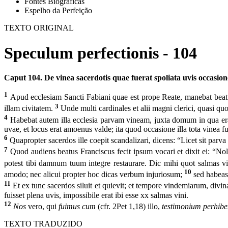
Fontes Biográficas
Espelho da Perfeição
TEXTO ORIGINAL
Speculum perfectionis - 104
Caput 104. De vinea sacerdotis quae fuerat spoliata uvis occasione
1
Apud ecclesiam Sancti Fabiani quae est prope Reate, manebat beatu
3
illam civitatem.
Unde multi cardinales et alii magni clerici, quasi 
4
Habebat autem illa ecclesia parvam vineam, juxta domum in qua erat
uvae, et locus erat amoenus valde; ita quod occasione illa tota vinea fui
6
Quapropter sacerdos ille coepit scandalizari, dicens: “Licet sit par
7
Quod audiens beatus Franciscus fecit ipsum vocari et dixit ei: “No
potest tibi damnum tuum integre restaurare. Dic mihi quot salmas vi
10
amodo; nec alicui propter hoc dicas verbum injuriosum;
sed habeas 
11
Et ex tunc sacerdos siluit et quievit; et tempore vindemiarum, divin
fuisset plena uvis, impossibile erat ibi esse xx salmas vini.
12
Nos
vero, qui
fuimus cum
(cfr. 2Pet 1,18) illo,
testimonium perhi
TEXTO TRADUZIDO