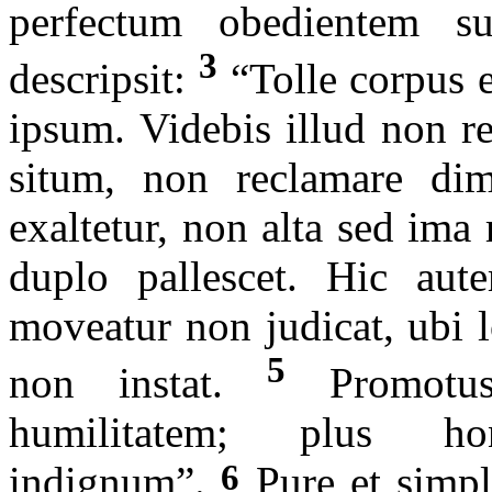
perfectum obedientem su
3
descripsit:
“Tolle corpus e
ipsum. Videbis illud non 
situm, non reclamare di
exaltetur, non alta sed ima 
duplo pallescet. Hic aut
moveatur non judicat, ubi l
5
non instat.
Promotus
humilitatem; plus ho
6
indignum”.
Pure et simpli