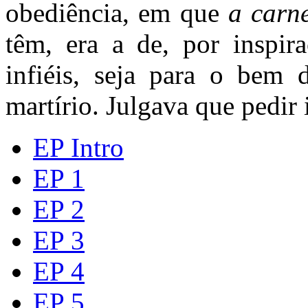
obediência, em que
a carn
têm, era a de, por inspir
infiéis, seja para o bem 
martírio. Julgava que pedir
EP Intro
EP 1
EP 2
EP 3
EP 4
EP 5