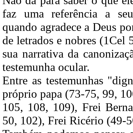
Não dá para saber o que el
faz uma referência a se
quando agradece a Deus por
de letrados e nobres (1Cel
sua narrativa da canoniza
testemunha ocular.
Entre as testemunhas "dig
próprio papa (73-75, 99, 10
105, 108, 109), Frei Berna
50, 102), Frei Ricério (49-5