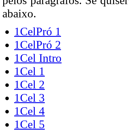
pelos parágrafos. Se quiser 
abaixo.
1CelPró 1
1CelPró 2
1Cel Intro
1Cel 1
1Cel 2
1Cel 3
1Cel 4
1Cel 5