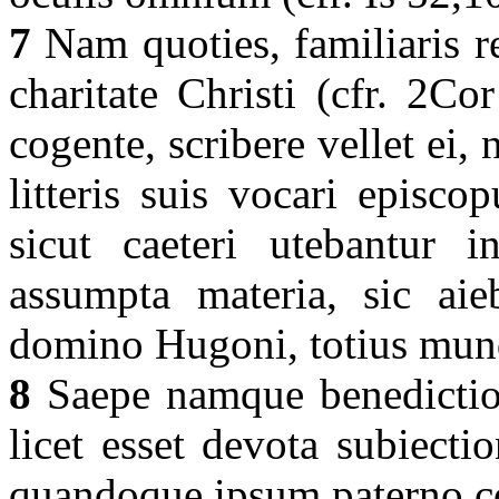
7
Nam quoties, familiaris re
charitate Christi (cfr. 2C
cogente, scribere vellet ei
litteris suis vocari episc
sicut caeteri utebantur in
assumpta materia, sic aieb
domino Hugoni, totius mun
8
Saepe namque benediction
licet esset devota subiectio
quandoque ipsum paterno c