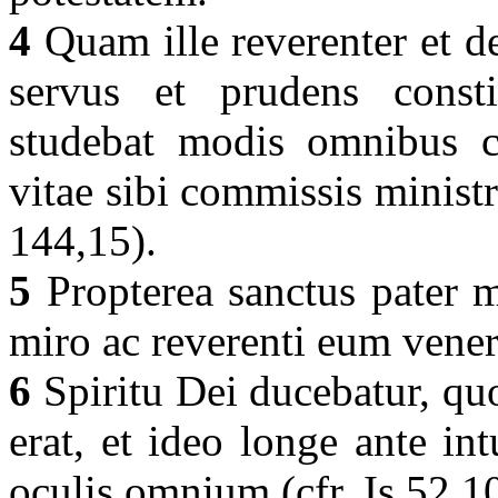
4
Quam ille reverenter et d
servus et prudens const
studebat modis omnibus c
vitae sibi commissis minist
144,15).
5
Propterea sanctus pater m
miro ac reverenti eum vener
6
Spiritu Dei ducebatur, quo
erat, et ideo longe ante i
oculis omnium (cfr. Is 52,1