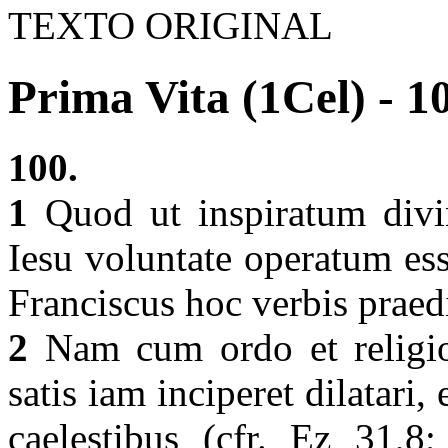
TEXTO ORIGINAL
Prima Vita (1Cel) - 1
100.
1
Quod ut inspiratum divin
Iesu voluntate operatum ess
Franciscus hoc verbis praedi
2
Nam cum ordo et religio 
satis iam inciperet dilatari,
caelestibus (cfr. Ez 31,8;