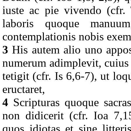
iuste ac pie vivendo (cfr. 
laboris quoque manuum, 
contemplationis nobis exem
3
His autem alio uno apposi
numerum adimplevit, cuius 
tetigit (cfr. Is 6,6-7), ut lo
eructaret,
4
Scripturas quoque sacras 
non didicerit (cfr. Ioa 7,1
quos idiotas et sine litter