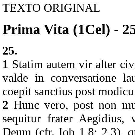
TEXTO ORIGINAL
Prima Vita (1Cel) - 2
25.
1
Statim autem vir alter civi
valde in conversatione lau
coepit sanctius post modi
2
Hunc vero, post non mul
sequitur frater Aegidius, 
Deum (cfr. Iob 1,8; 2,3), 