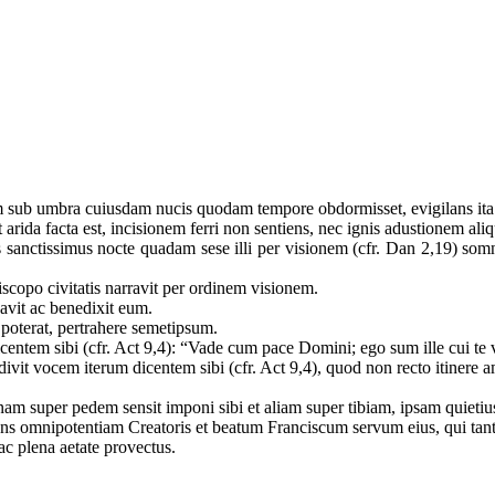
 sub umbra cuiusdam nucis quodam tempore obdormisset, evigilans ita
 arida facta est, incisionem ferri non sentiens, nec ignis adustionem al
nctissimus nocte quadam sese illi per visionem (cfr. Dan 2,19) somni
.
iscopo civitatis narravit per ordinem visionem.
avit ac benedixit eum.
poterat, pertrahere semetipsum.
ntem sibi (cfr. Act 9,4): “Vade cum pace Domini; ego sum ille cui te 
ivit vocem iterum dicentem sibi (cfr. Act 9,4), quod non recto itinere 
m super pedem sensit imponi sibi et aliam super tibiam, ipsam quieti
ens omnipotentiam Creatoris et beatum Franciscum servum eius, qui tant
c plena aetate provectus.