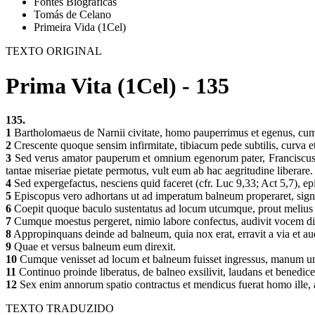
Fontes Biográficas
Tomás de Celano
Primeira Vida (1Cel)
TEXTO ORIGINAL
Prima Vita (1Cel) - 135
135.
1
Bartholomaeus de Narnii civitate, homo pauperrimus et egenus, cum
2
Crescente quoque sensim infirmitate, tibiacum pede subtilis, curva et
3
Sed verus amator pauperum et omnium egenorum pater, Franciscus sa
tantae miseriae pietate permotus, vult eum ab hac aegritudine liberare
4
Sed expergefactus, nesciens quid faceret (cfr. Luc 9,33; Act 5,7), ep
5
Episcopus vero adhortans ut ad imperatum balneum properaret, sign
6
Coepit quoque baculo sustentatus ad locum utcumque, prout melius 
7
Cumque moestus pergeret, nimio labore confectus, audivit vocem dice
8
Appropinquans deinde ad balneum, quia nox erat, erravit a via et aud
9
Quae et versus balneum eum direxit.
10
Cumque venisset ad locum et balneum fuisset ingressus, manum una
11
Continuo proinde liberatus, de balneo exsilivit, laudans et benedic
12
Sex enim annorum spatio contractus et mendicus fuerat homo ille, a
TEXTO TRADUZIDO