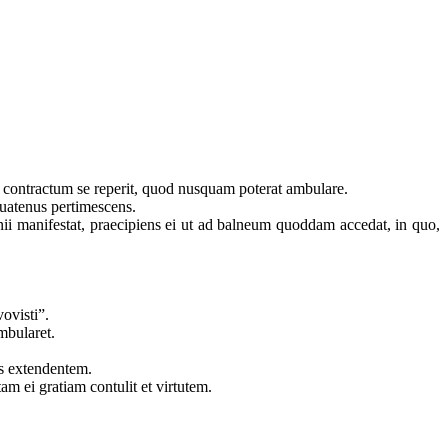
 contractum se reperit, quod nusquam poterat ambulare.
iquatenus pertimescens.
i manifestat, praecipiens ei ut ad balneum quoddam accedat, in quo,
vovisti”.
ambularet.
us extendentem.
am ei gratiam contulit et virtutem.