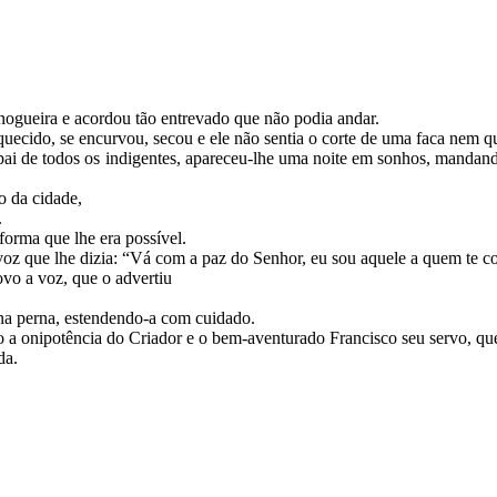
gueira e acordou tão entrevado que não podia andar.
quecido, se encurvou, secou e ele não sentia o corte de uma faca nem 
i de todos os indigentes, apareceu-lhe uma noite em sonhos, mandando
o da cidade,
.
 forma que lhe era possível.
oz que lhe dizia: “Vá com a paz do Senhor, eu sou aquele a quem te c
ovo a voz, que o advertiu
na perna, estendendo-a com cuidado.
o a onipotência do Criador e o bem-aventurado Francisco seu servo, que
da.