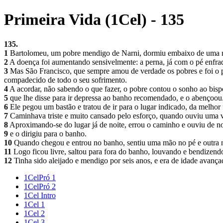
Primeira Vida (1Cel) - 135
135.
1
Bartolomeu, um pobre mendigo de Narni, dormiu embaixo de uma no
2
A doença foi aumentando sensivelmente: a perna, já com o pé enfra
3
Mas São Francisco, que sempre amou de verdade os pobres e foi o pa
compadecido de todo o seu sofrimento.
4
A acordar, não sabendo o que fazer, o pobre contou o sonho ao bisp
5
que lhe disse para ir depressa ao banho recomendado, e o abençoou
6
Ele pegou um bastão e tratou de ir para o lugar indicado, da melhor
7
Caminhava triste e muito cansado pelo esforço, quando ouviu uma v
8
Aproximando-se do lugar já de noite, errou o caminho e ouviu de n
9
e o dirigiu para o banho.
10
Quando chegou e entrou no banho, sentiu uma mão no pé e outra 
11
Logo ficou livre, saltou para fora do banho, louvando e bendizend
12
Tinha sido aleijado e mendigo por seis anos, e era de idade avança
1CelPró 1
1CelPró 2
1Cel Intro
1Cel 1
1Cel 2
1Cel 3