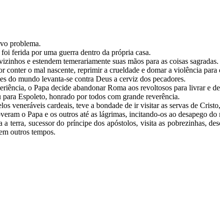
ovo problema.
foi ferida por uma guerra dentro da própria casa.
izinhos e estendem temerariamente suas mãos para as coisas sagradas
conter o mal nascente, reprimir a crueldade e domar a violência para d
es do mundo levanta-se contra Deus a cerviz dos pecadores.
eriência, o Papa decide abandonar Roma aos revoltosos para livrar e d
u para Espoleto, honrado por todos com grande reverência.
os veneráveis cardeais, teve a bondade de ir visitar as servas de Crist
moveram o Papa e os outros até as lágrimas, incitando-os ao desapego 
a terra, sucessor do príncipe dos apóstolos, visita as pobrezinhas, de
 em outros tempos.