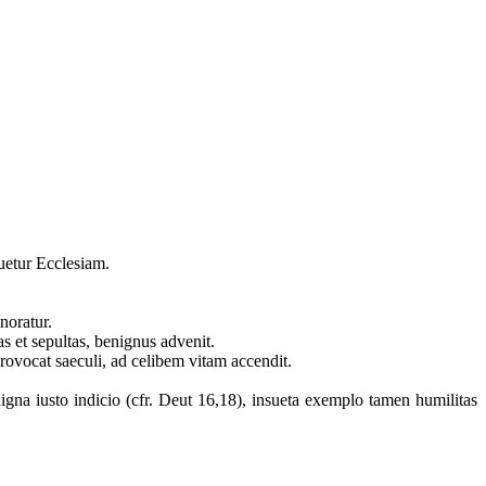
tuetur Ecclesiam.
onoratur.
s et sepultas, benignus advenit.
provocat saeculi, ad celibem vitam accendit.
 digna iusto indicio (cfr. Deut 16,18), insueta exemplo tamen humilitas