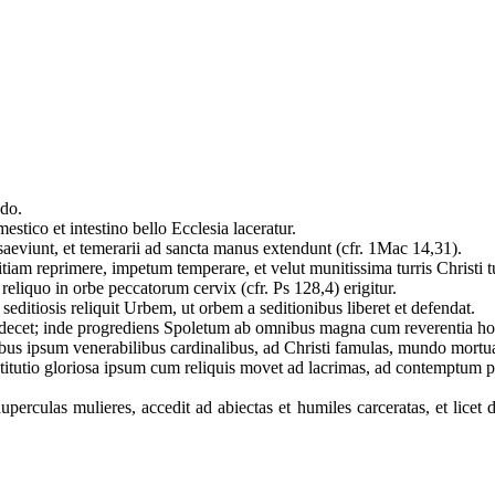
ndo.
stico et intestino bello Ecclesia laceratur.
eviunt, et temerarii ad sancta manus extendunt (cfr. 1Mac 14,31).
am reprimere, impetum temperare, et velut munitissima turris Christi 
eliquo in orbe peccatorum cervix (cfr. Ps 128,4) erigitur.
editiosis reliquit Urbem, ut orbem a seditionibus liberet et defendat.
ut decet; inde progrediens Spoletum ab omnibus magna cum reverentia h
us ipsum venerabilibus cardinalibus, ad Christi famulas, mundo mortua
stitutio gloriosa ipsum cum reliquis movet ad lacrimas, ad contemptum 
uperculas mulieres, accedit ad abiectas et humiles carceratas, et licet