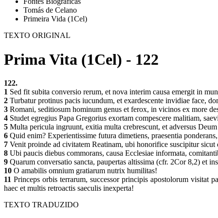
Fontes Biográficas
Tomás de Celano
Primeira Vida (1Cel)
TEXTO ORIGINAL
Prima Vita (1Cel) - 122
122.
1
Sed fit subita conversio rerum, et nova interim causa emergit in mu
2
Turbatur protinus pacis iucundum, et exardescente invidiae face, dome
3
Romani, seditiosum hominum genus et ferox, in vicinos ex more desa
4
Studet egregius Papa Gregorius exortam compescere malitiam, saeviti
5
Multa pericula ingruunt, exitia multa crebrescunt, et adversus Deum r
6
Quid enim? Experientissime futura dimetiens, praesentia ponderans, s
7
Venit proinde ad civitatem Reatinam, ubi honorifice suscipitur sic
8
Ubi paucis diebus commorans, causa Ecclesiae informata, comitantib
9
Quarum conversatio sancta, paupertas altissima (cfr. 2Cor 8,2) et in
10
O amabilis omnium gratiarum nutrix humilitas!
11
Princeps orbis terrarum, successor principis apostolorum visitat pa
haec et multis retroactis saeculis inexperta!
TEXTO TRADUZIDO