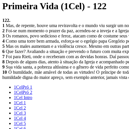
Primeira Vida (1Cel) - 122
122.
1
Mas, de repente, houve uma reviravolta e o mundo viu surgir um n
2
Foi-se num momento o prazer da paz, acendeu-se a inveja e a Igreja 
3
Os romanos, povo sedicioso e feroz, atacam como de costume seus v
4
Como uma torre bem armada, esforça-se o egrégio papa Gregório por 
5
Mas os males aumentam e a violência cresce. Mesmo em outras part
6
Que fazer? Avaliando a situação e prevendo o futuro com muita exp
7
Foi para Rieti, onde o receberam com as devidas honras. Daí passo
8
Depois de alguns dias, atento à situação da Igreja e acompanhado pel
9
Sua vida santa, a pobreza altíssima e o gênero de vida perfeito co
10
Ó humildade, mãe amável de todas as virtudes! O príncipe de toda 
humildade digna do maior apreço, sem exemplo anterior, jamais vista
1CelPró 1
1CelPró 2
1Cel Intro
1Cel 1
1Cel 2
1Cel 3
1Cel 4
1Cel 5
1Cel 6