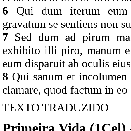
6
Qui dum iterum eum sur
gravatum se sentiens non s
7
Sed dum ad pirum manum
exhibito illi piro, manum e
eum disparuit ab oculis eiu
8
Qui sanum et incolumen f
clamare, quod factum in eo 
TEXTO TRADUZIDO
Primeira Vida (1Cel) 