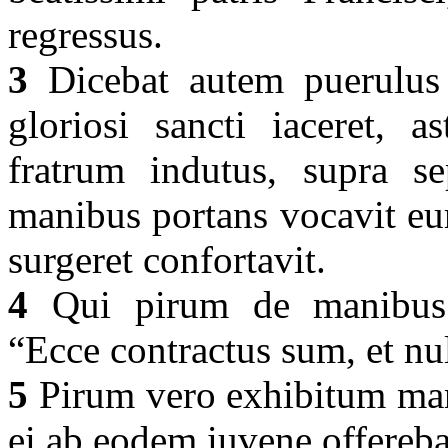
regressus.
3
Dicebat autem puerulus
gloriosi sancti iaceret, a
fratrum indutus, supra se
manibus portans vocavit eu
surgeret confortavit.
4
Qui pirum de manibus i
“Ecce contractus sum, et n
5
Pirum vero exhibitum man
ei ab eodem iuvene offereb