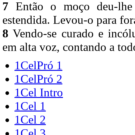
7
Então o moço deu-lhe
estendida. Levou-o para for
8
Vendo-se curado e incól
em alta voz, contando a tod
1CelPró 1
1CelPró 2
1Cel Intro
1Cel 1
1Cel 2
1Cel 3