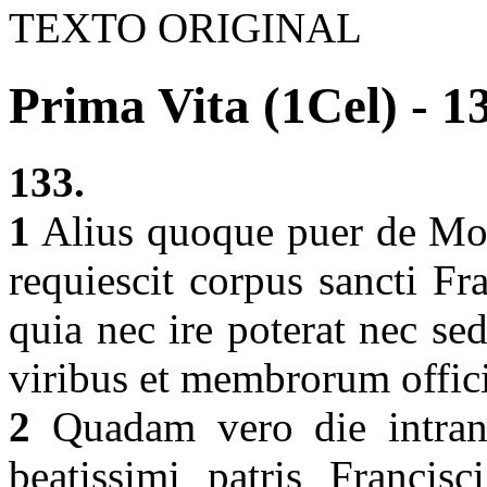
TEXTO ORIGINAL
Prima Vita (1Cel) - 1
133.
1
Alius quoque puer de Mont
requiescit corpus sancti Fr
quia nec ire poterat nec se
viribus et membrorum offici
2
Quadam vero die intrans
beatissimi patris Francisc