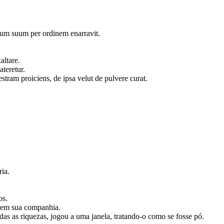
itum suum per ordinem enarravit.
xaltare.
ateretur.
ram proiciens, de ipsa velut de pulvere curat.
ria.
os.
er em sua companhia.
das as riquezas, jogou a uma janela, tratando-o como se fosse pó.