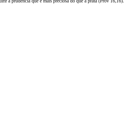
irir a prudência que é mais preciosa do que a prata (Prov 16,16).