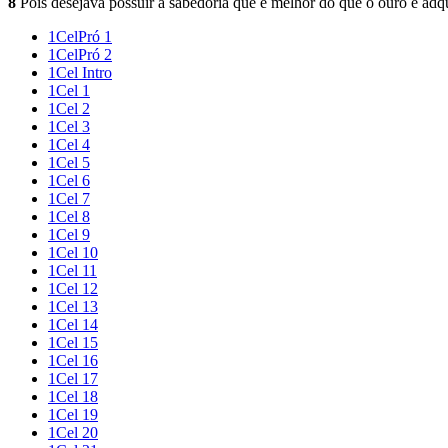
8
Pois desejava possuir a sabedoria que é melhor do que o ouro e adqu
1CelPró 1
1CelPró 2
1Cel Intro
1Cel 1
1Cel 2
1Cel 3
1Cel 4
1Cel 5
1Cel 6
1Cel 7
1Cel 8
1Cel 9
1Cel 10
1Cel 11
1Cel 12
1Cel 13
1Cel 14
1Cel 15
1Cel 16
1Cel 17
1Cel 18
1Cel 19
1Cel 20