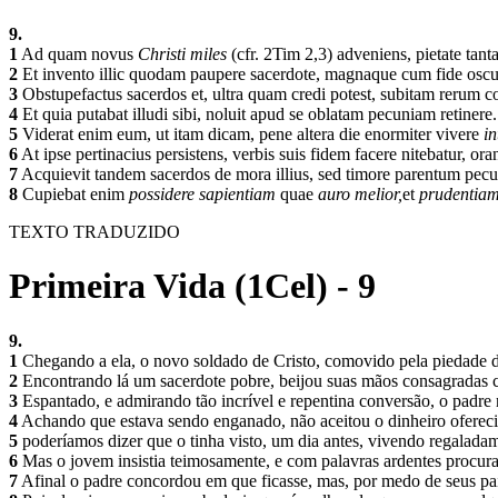
9.
1
Ad quam novus
Christi miles
(cfr. 2Tim 2,3) adveniens, pietate tant
2
Et invento illic quodam paupere sacerdote, magnaque cum fide oscul
3
Obstupefactus sacerdos et, ultra quam credi potest, subitam rerum 
4
Et quia putabat illudi sibi, noluit apud se oblatam pecuniam retinere
5
Viderat enim eum, ut itam dicam, pene altera die enormiter vivere
in
6
At ipse pertinacius persistens, verbis suis fidem facere nitebatur, 
7
Acquievit tandem sacerdos de mora illius, sed timore parentum pec
8
Cupiebat enim
possidere sapientiam
quae
auro melior,
et
prudentiam
TEXTO TRADUZIDO
Primeira Vida (1Cel) - 9
9.
1
Chegando a ela, o novo soldado de Cristo, comovido pela piedade de
2
Encontrando lá um sacerdote pobre, beijou suas mãos consagradas ch
3
Espantado, e admirando tão incrível e repentina conversão, o padre 
4
Achando que estava sendo enganado, não aceitou o dinheiro oferec
5
poderíamos dizer que o tinha visto, um dia antes, vivendo regalada
6
Mas o jovem insistia teimosamente, e com palavras ardentes procur
7
Afinal o padre concordou em que ficasse, mas, por medo de seus pais