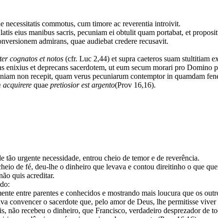
ae necessitatis commotus, cum timore ac reverentia introivit.
atis eius manibus sacris, pecuniam ei obtulit quam portabat, et propos
conversionem admirans, quae audiebat credere recusavit.
.
ter cognatos et notos
(cfr. Luc 2,44) et supra caeteros suam stultitiam e
orans enixius et deprecans sacerdotem, ut eum secum morari pro Domino p
uniam non recepit, quam verus pecuniarum contemptor in quamdam fenest
 acquirere
quae
pretiosior est argento
(Prov 16,16).
 tão urgente necessidade, entrou cheio de temor e de reverência.
eio de fé, deu-lhe o dinheiro que levava e contou direitinho o que que
não quis acreditar.
ido:
mente entre parentes e conhecidos e mostrando mais loucura que os outr
ava convencer o sacerdote que, pelo amor de Deus, lhe permitisse viv
, não recebeu o dinheiro, que Francisco, verdadeiro desprezador de to