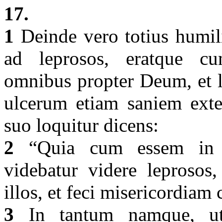
17.
1
Deinde vero totius humilit
ad leprosos, eratque cum
omnibus propter Deum, et 
ulcerum etiam saniem exter
suo loquitur dicens:
2
“Quia cum essem in p
videbatur videre leprosos
illos, et feci misericordiam 
3
In tantum namque, ut 