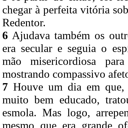
chegar à perfeita vitória s
Redentor.
6
Ajudava também os outr
era secular e seguia o es
mão misericordiosa pa
mostrando compassivo afeto
7
Houve um dia em que, c
muito bem educado, trat
esmola. Mas logo, arrepe
mesmo que era grande of