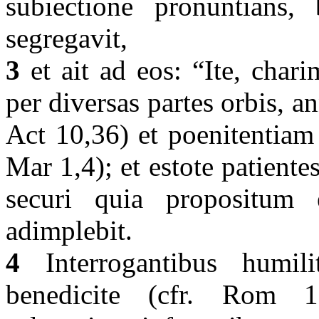
subiectione pronuntians, 
segregavit,
3
et ait ad eos: “Ite, charim
per diversas partes orbis, 
Act 10,36) et poenitentiam
Mar 1,4); et estote patiente
securi quia propositu
adimplebit.
4
Interrogantibus humilit
benedicite (cfr. Rom 12