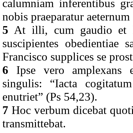
calumniam inferentibus gra
nobis praeparatur aeternum 
5
At illi, cum gaudio et l
suscipientes obedientiae 
Francisco supplices se pros
6
Ipse vero amplexans eo
singulis: “Iacta cogitat
enutriet” (Ps 54,23).
7
Hoc verbum dicebat quotie
transmittebat.