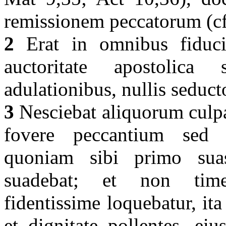
remissionem peccatorum (cf
2
Erat in omnibus fiducia
auctoritate apostolica
adulationibus, nullis seduct
3
Nesciebat aliquorum culpa
fovere peccantium sed a
quoniam sibi primo suas
suadebat; et non time
fidentissime loquebatur, ita 
et dignitate pollentes, ei