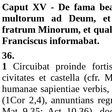
Caput XV - De fama beat
multorum ad Deum, et
fratrum Minorum, et quali
Franciscus informabat.
36.
1
Circuibat proinde fortis
civitates et castella (cfr.
humanae sapientiae verbis, s
(1Cor 2,4), annuntians reg
Mat 9,35; Act 10,36), doc