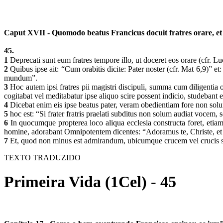
Caput XVII - Quomodo beatus Francicus docuit fratres orare, et 
45.
1
Deprecati sunt eum fratres tempore illo, ut doceret eos orare (cfr. L
2
Quibus ipse ait: “Cum orabitis dicite: Pater noster (cfr. Mat 6,9)” 
mundum”.
3
Hoc autem ipsi fratres pii magistri discipuli, summa cum diligentia 
cogitabat vel meditabatur ipse aliquo scire possent indicio, studebant 
4
Dicebat enim eis ipse beatus pater, veram obedientiam fore non so
5
hoc est: “Si frater fratris praelati subditus non solum audiat voce
6
In quocumque propterea loco aliqua ecclesia constructa foret, etiam
homine, adorabant Omnipotentem dicentes: “Adoramus te, Christe, et a
7
Et, quod non minus est admirandum, ubicumque crucem vel crucis signu
TEXTO TRADUZIDO
Primeira Vida (1Cel) - 45