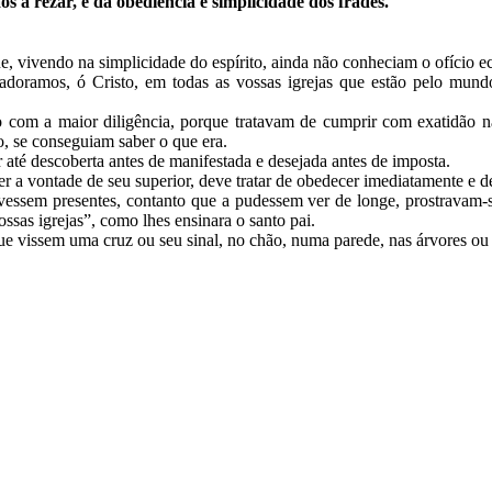
 a rezar, e da obediência e simplicidade dos frades.
e, vivendo na simplicidade do espírito, ainda não conheciam o ofício ec
doramos, ó Cristo, em todas as vossas igrejas que estão pelo mundo
o com a maior diligência, porque tratavam de cumprir com exatidão n
o, se conseguiam saber o que era.
 até descoberta antes de manifestada e desejada antes de imposta.
r a vontade de seu superior, deve tratar de obedecer imediatamente e d
ssem presentes, contanto que a pudessem ver de longe, prostravam-se 
sas igrejas”, como lhes ensinara o santo pai.
e vissem uma cruz ou seu sinal, no chão, numa parede, nas árvores ou