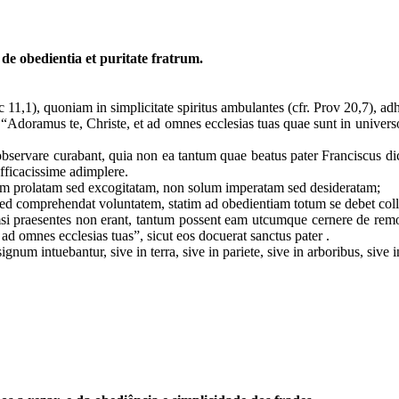
de obedientia et puritate fratrum.
uc 11,1), quoniam in simplicitate spiritus ambulantes (cfr. Prov 20,7), a
et: “Adoramus te, Christe, et ad omnes ecclesias tuas quae sunt in unive
observare curabant, quia non ea tantum quae beatus pater Franciscus dic
efficacissime adimplere.
lum prolatam sed excogitatam, non solum imperatam sed desideratam;
m, sed comprehendat voluntatem, statim ad obedientiam totum se debet co
si praesentes non erant, tantum possent eam utcumque cernere de remoti
d omnes ecclesias tuas”, sicut eos docuerat sanctus pater .
m intuebantur, sive in terra, sive in pariete, sive in arboribus, sive 