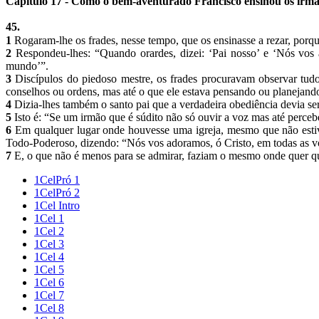
Capítulo 17 - Como o bem-aventurado Francisco ensinou os irmãos
45.
1
Rogaram-lhe os frades, nesse tempo, que os ensinasse a rezar, porqu
2
Respondeu-lhes: “Quando orardes, dizei: ‘Pai nosso’ e ‘Nós vos a
mundo’”.
3
Discípulos do piedoso mestre, os frades procuravam observar tud
conselhos ou ordens, mas até o que ele estava pensando ou planejand
4
Dizia-lhes também o santo pai que a verdadeira obediência devia ser
5
Isto é: “Se um irmão que é súdito não só ouvir a voz mas até percebe
6
Em qualquer lugar onde houvesse uma igreja, mesmo que não estive
Todo-Poderoso, dizendo: “Nós vos adoramos, ó Cristo, em todas as vos
7
E, o que não é menos para se admirar, faziam o mesmo onde quer qu
1CelPró 1
1CelPró 2
1Cel Intro
1Cel 1
1Cel 2
1Cel 3
1Cel 4
1Cel 5
1Cel 6
1Cel 7
1Cel 8