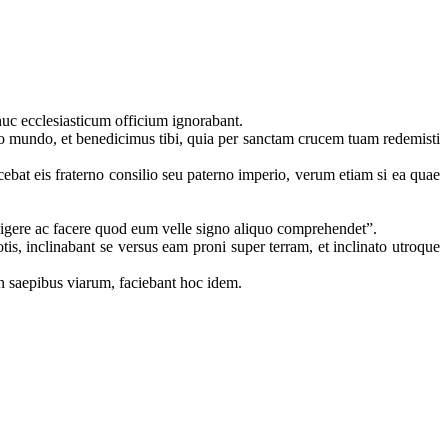
dhuc ecclesiasticum officium ignorabant.
rso mundo, et benedicimus tibi, quia per sanctam crucem tuam redemisti
ebat eis fraterno consilio seu paterno imperio, verum etiam si ea quae
lligere ac facere quod eum velle signo aliquo comprehendet”.
s, inclinabant se versus eam proni super terram, et inclinato utroque
in saepibus viarum, faciebant hoc idem.