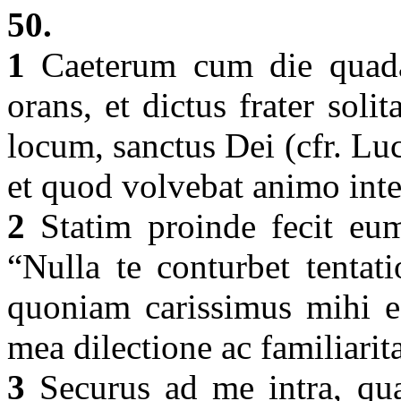
50.
1
Caeterum cum die quadam
orans, et dictus frater soli
locum, sanctus Dei (cfr. Lu
et quod volvebat animo inte
2
Statim proinde fecit eum
“Nulla te conturbet tentatio
quoniam carissimus mihi es
mea dilectione ac familiari
3
Securus ad me intra, quan