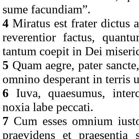
sume facundiam”.
4
Miratus est frater dictus
reverentior factus, quantu
tantum coepit in Dei miseric
5
Quam aegre, pater sancte,
omnino desperant in terris u
6
Iuva, quaesumus, interc
noxia labe peccati.
7
Cum esses omnium iustoru
praevidens et praesentia 