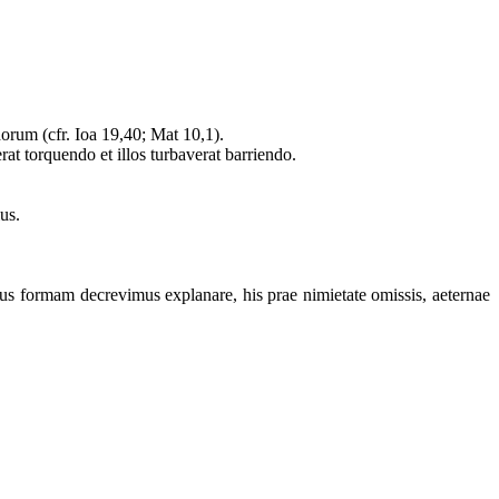
ndorum (cfr. Ioa 19,40; Mat 10,1).
at torquendo et illos turbaverat barriendo.
ius.
ius formam decrevimus explanare, his prae nimietate omissis, aeternae