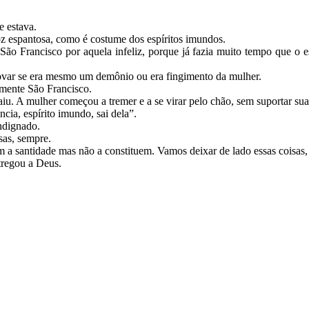
e estava.
oz espantosa, como é costume dos espíritos imundos.
ão Francisco por aquela infeliz, porque já fazia muito tempo que o e
rovar se era mesmo um demônio ou era fingimento da mulher.
amente São Francisco.
aiu. A mulher começou a tremer e a se virar pelo chão, sem suportar sua
ia, espírito imundo, sai dela”.
indignado.
sas, sempre.
m a santidade mas não a constituem. Vamos deixar de lado essas coisas
tregou a Deus.