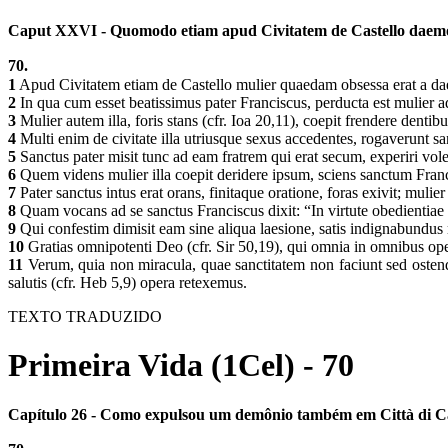
Caput XXVI - Quomodo etiam apud Civitatem de Castello daemo
70.
1
Apud Civitatem etiam de Castello mulier quaedam obsessa erat a d
2
In qua cum esset beatissimus pater Franciscus, perducta est mulier
3
Mulier autem illa, foris stans (cfr. Ioa 20,11), coepit frendere denti
4
Multi enim de civitate illa utriusque sexus accedentes, rogaverunt 
5
Sanctus pater misit tunc ad eam fratrem qui erat secum, experiri vo
6
Quem videns mulier illa coepit deridere ipsum, sciens sanctum Fra
7
Pater sanctus intus erat orans, finitaque oratione, foras exivit; muli
8
Quam vocans ad se sanctus Franciscus dixit: “In virtute obedientiae p
9
Qui confestim dimisit eam sine aliqua laesione, satis indignabundus
10
Gratias omnipotenti Deo (cfr. Sir 50,19), qui omnia in omnibus ope
11
Verum, quia non miracula, quae sanctitatem non faciunt sed ostendu
salutis (cfr. Heb 5,9) opera retexemus.
TEXTO TRADUZIDO
Primeira Vida (1Cel) - 70
Capítulo 26 - Como expulsou um demônio também em Città di Ca