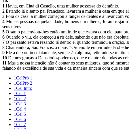
70.
1
Havia, em Città di Castello, uma mulher possessa do demônio.
2
Estando lá o santo pai Francisco, levaram a mulher à casa em que el
3
Fora da casa, a mulher começou a ranger os dentes e a uivar com v
4
Muitas pessoas daquela cidade, homens e mulheres, foram rogar a S
seus uivos.
5
O santo pai enviou-lhes então um frade que estava com ele, para p
6
Quando o viu, ela começou a rir dele, sabendo que não era absolut
7
O pai santo estava rezando lá dentro e, quando terminou a oração, s
8
Chamando-a, São Francisco disse: “Ordeno-te em virtude da obediênc
9
Ele a deixou imediatamente, sem lesão alguma, retirando-se muito 
10
Demos graças a Deus todo-poderoso, que é o autor de todas as coi
11
Mas a nossa intenção não é contar os seus milagres, que só mostra
falando da excelência de sua vida e da maneira sincera com que se en
1CelPró 1
1CelPró 2
1Cel Intro
1Cel 1
1Cel 2
1Cel 3
1Cel 4
1Cel 5
1Cel 6
1Cel 7