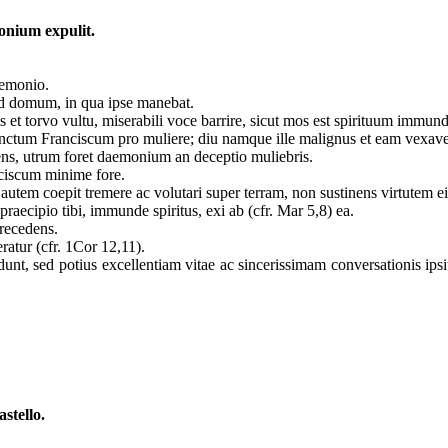
nium expulit.
aemonio.
 ad domum, in qua ipse manebat.
bus et torvo vultu, miserabili voce barrire, sicut mos est spirituum immu
sanctum Franciscum pro muliere; diu namque ille malignus et eam vexaver
lens, utrum foret daemonium an deceptio muliebris.
nciscum minime fore.
er autem coepit tremere ac volutari super terram, non sustinens virtutem e
raecipio tibi, immunde spiritus, exi ab (cfr. Mar 5,8) ea.
 recedens.
ratur (cfr. 1Cor 12,11).
nt, sed potius excellentiam vitae ac sincerissimam conversationis ips
stello.