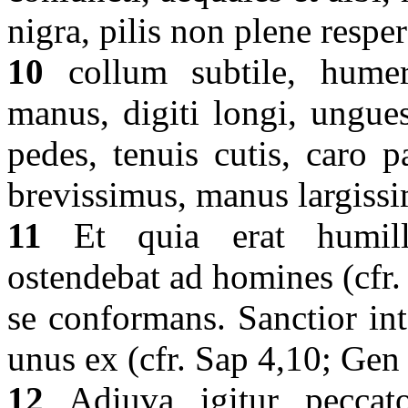
nigra, pilis non plene respe
10
collum subtile, humeri
manus, digiti longi, ungues
pedes, tenuis cutis, caro 
brevissimus, manus largiss
11
Et quia erat humill
ostendebat ad homines (cfr.
se conformans. Sanctior int
unus ex (cfr. Sap 4,10; Gen 3
12
Adiuva igitur peccato