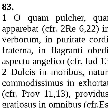
83.
1
O quam pulcher, quam
apparebat (cfr. 2Re 6,22) in
verborum, in puritate cordi
fraterna, in flagranti obe
aspectu angelico (cfr. Iud 1
2
Dulcis in moribus, natura
commodissimus in exhortat
(cfr. Prov 11,13), providus
gratiosus in omnibus (cfr.E