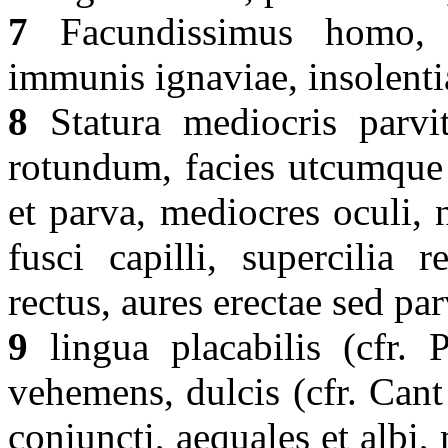
7
Facundissimus homo, fa
immunis ignaviae, insolenti
8
Statura mediocris parvit
rotundum, facies utcumque 
et parva, mediocres oculi, n
fusci capilli, supercilia r
rectus, aures erectae sed pa
9
lingua placabilis (cfr. 
vehemens, dulcis (cfr. Cant
coniuncti, aequales et albi,