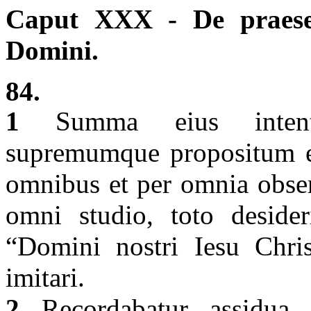
Caput XXX - De praesep
Domini.
84.
1
Summa eius intentio
supremumque propositum e
omnibus et per omnia obser
omni studio, toto desider
“Domini nostri Iesu Chris
imitari.
2
Recordabatur assidua 