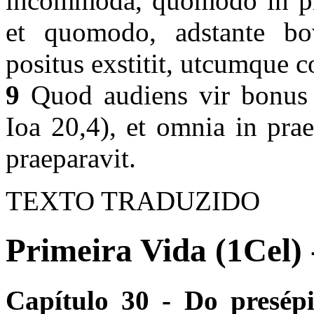
incommoda, quomodo in prae
et quomodo, adstante bo
positus exstitit, utcumque c
9
Quod audiens vir bonus at
Ioa 20,4), et omnia in prae
praeparavit.
TEXTO TRADUZIDO
Primeira Vida (1Cel) 
Capítulo 30 - Do presép