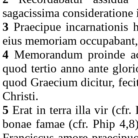
sagacissima consideratione 
3
Praecipue incarnationis hu
eius memoriam occupabant, u
4
Memorandum proinde ac 
quod tertio anno ante glor
quod Graecium dicitur, fecit
Christi.
5
Erat in terra illa vir (cf
bonae famae (cfr. Phip 4,8
Franciscus amore praecipuo