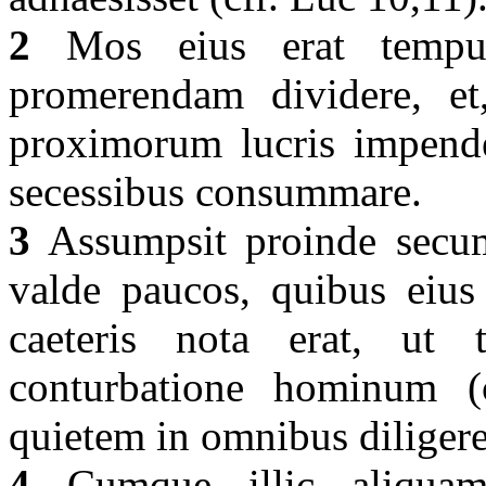
2
Mos eius erat tempus
promerendam dividere, et,
proximorum lucris impender
secessibus consummare.
3
Assumpsit proinde secum
valde paucos, quibus eius
caeteris nota erat, ut
conturbatione hominum (
quietem in omnibus diligere
4
Cumque illic aliquamd