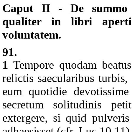
Caput II - De summo de
qualiter in libri aper
voluntatem.
91.
1
Tempore quodam beatus et
relictis saecularibus turb
eum quotidie devotissime 
secretum solitudinis pet
extergere, si quid pulveri
adhaesisset (cfr. Luc 10,11)