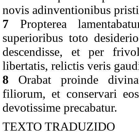
novis adinventionibus prist
7
Propterea lamentabat
superioribus toto desideri
descendisse, et per friv
libertatis, relictis veris gau
8
Orabat proinde divina
filiorum, et conservari eo
devotissime precabatur.
TEXTO TRADUZIDO