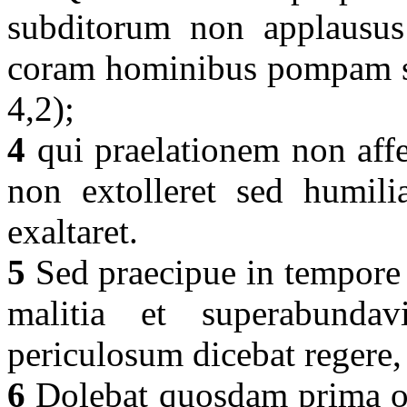
subditorum non applausus 
coram hominibus pompam s
4,2);
4
qui praelationem non affe
non extolleret sed humilia
exaltaret.
5
Sed praecipue in tempore 
malitia et superabundav
periculosum dicebat regere, 
6
Dolebat quosdam prima ope