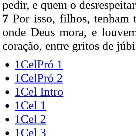
pedir, e quem o desrespeita
7
Por isso, filhos, tenham 
onde Deus mora, e louvem
coração, entre gritos de júb
1CelPró 1
1CelPró 2
1Cel Intro
1Cel 1
1Cel 2
1Cel 3