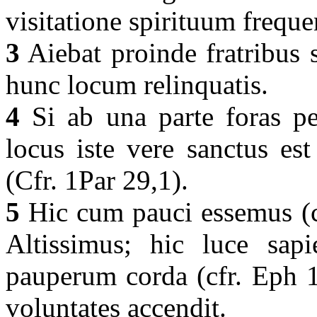
visitatione spirituum frequ
3
Aiebat proinde fratribus s
hunc locum relinquatis.
4
Si ab una parte foras pel
locus iste vere sanctus est
(Cfr. 1Par 29,1).
5
Hic cum pauci essemus (c
Altissimus; hic luce sapi
pauperum corda (cfr. Eph 1
voluntates accendit.