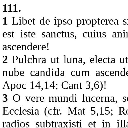
111.
1
Libet de ipso propterea 
est iste sanctus, cuius an
ascendere!
2
Pulchra ut luna, electa ut
nube candida cum ascendere
Apoc 14,14; Cant 3,6)!
3
O vere mundi lucerna, so
Ecclesia (cfr. Mat 5,15; R
radios subtraxisti et in i