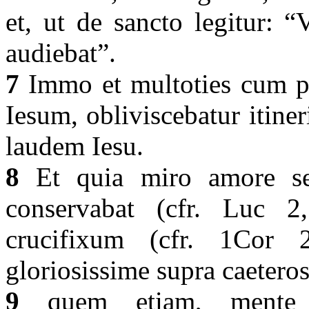
et, ut de sancto legitur: 
audiebat”.
7
Immo et multoties cum pe
Iesum, obliviscebatur itine
laudem Iesu.
8
Et quia miro amore se
conservabat (cfr. Luc 
crucifixum (cfr. 1Cor 2
gloriosissime supra caeteros
9
quem etiam, mente e