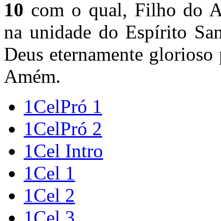
10
com o qual, Filho do Al
na unidade do Espírito San
Deus eternamente glorioso 
Amém.
1CelPró 1
1CelPró 2
1Cel Intro
1Cel 1
1Cel 2
1Cel 3