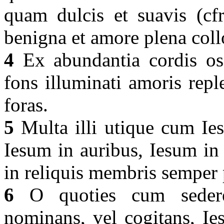
quam dulcis et suavis (cf
benigna et amore plena coll
4
Ex abundantia cordis os 
fons illuminati amoris repl
foras.
5
Multa illi utique cum Ies
Iesum in auribus, Iesum in
in reliquis membris semper 
6
O quoties cum sedere
nominans, vel cogitans, Ies