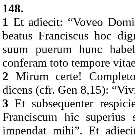
148.
1
Et adiecit: “Voveo Domin
beatus Franciscus hoc dig
suum puerum hunc habeb
conferam toto tempore vita
2
Mirum certe! Completo 
dicens (cfr. Gen 8,15): “Viv
3
Et subsequenter respici
Franciscum hic superius 
impendat mihi”. Et adiec