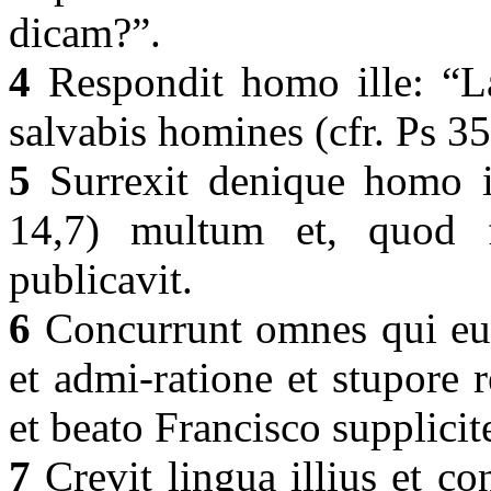
dicam?”.
4
Respondit homo ille: “La
salvabis homines (cfr. Ps 3
5
Surrexit denique homo il
14,7) multum et, quod 
publicavit.
6
Concurrunt omnes qui eum
et admi-ratione et stupore r
et beato Francisco supplicit
7
Crevit lingua illius et c