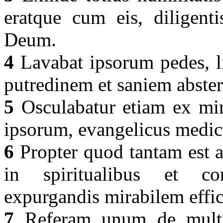
eratque cum eis, diligent
Deum.
4
Lavabat ipsorum pedes, l
putredinem et saniem abste
5
Osculabatur etiam ex mir
ipsorum, evangelicus medi
6
Propter quod tantam est 
in spiritualibus et cor
expurgandis mirabilem effi
7
Referam unum de multis