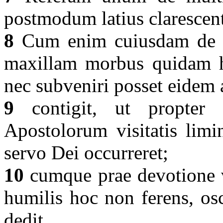
postmodum latius clarescen
8
Cum enim cuiusdam de co
maxillam morbus quidam ho
nec subveniri posset eidem
9
contigit, ut propter 
Apostolorum visitatis limi
servo Dei occurreret;
10
cumque prae devotione vel
humilis hoc non ferens, os
dedit.