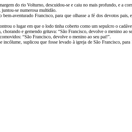
gem do rio Volturno, descuidou-se e caiu no mais profundo, e a corre
, juntou-se numerosa multidão.
em-aventurado Francisco, para que olhasse a fé dos devotos pais, e s
controu o lugar em que o lodo tinha coberto como um sepulcro o cadáv
, chorando e gemendo gritava: “São Francisco, devolve o menino ao se
 comovidos: “São Francisco, devolve o menino ao seu pai!”.
e incólume, suplicou que fosse levado à igreja de São Francisco, para