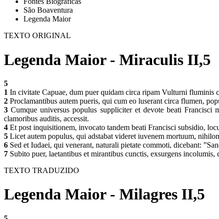
Fontes Biográficas
São Boaventura
Legenda Maior
TEXTO ORIGINAL
Legenda Maior - Miraculis II,5
5
1
In civitate Capuae, dum puer quidam circa ripam Vulturni fluminis cu
2
Proclamantibus autem pueris, qui cum eo luserant circa flumen, popu
3
Cumque universus populus suppliciter et devote beati Francisci me
clamoribus auditis, accessit.
4
Et post inquisitionem, invocato tandem beati Francisci subsidio, lo
5
Licet autem populus, qui adstabat videret iuvenem mortuum, nihilom
6
Sed et Iudaei, qui venerant, naturali pietate commoti, dicebant: ”Sa
7
Subito puer, laetantibus et mirantibus cunctis, exsurgens incolumis, du
TEXTO TRADUZIDO
Legenda Maior - Milagres II,5
5