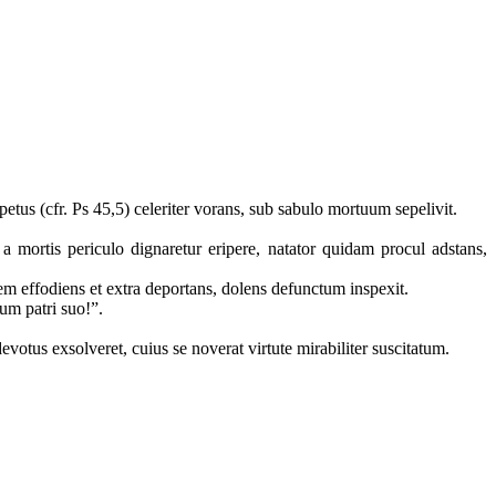
tus (cfr. Ps 45,5) celeriter vorans, sub sabulo mortuum sepelivit.
 mortis periculo dignaretur eripere, natator quidam procul adstans,
em effodiens et extra deportans, dolens defunctum inspexit.
um patri suo!”.
devotus exsolveret, cuius se noverat virtute mirabiliter suscitatum.