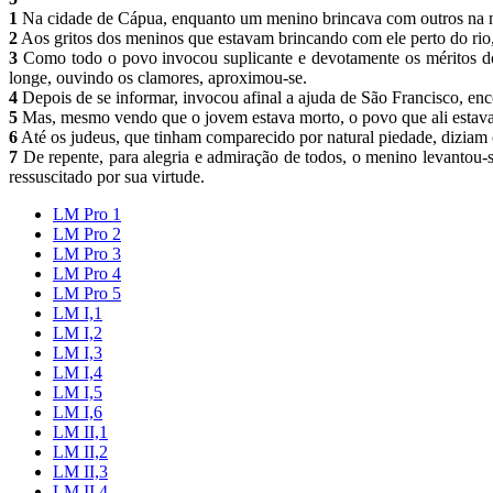
1
Na cidade de Cápua, enquanto um menino brincava com outros na mar
2
Aos gritos dos meninos que estavam brincando com ele perto do rio
3
Como todo o povo invocou suplicante e devotamente os méritos do b
longe, ouvindo os clamores, aproximou-se.
4
Depois de se informar, invocou afinal a ajuda de São Francisco, en
5
Mas, mesmo vendo que o jovem estava morto, o povo que ali estava
6
Até os judeus, que tinham comparecido por natural piedade, diziam
7
De repente, para alegria e admiração de todos, o menino levantou-s
ressuscitado por sua virtude.
LM Pro 1
LM Pro 2
LM Pro 3
LM Pro 4
LM Pro 5
LM I,1
LM I,2
LM I,3
LM I,4
LM I,5
LM I,6
LM II,1
LM II,2
LM II,3
LM II,4