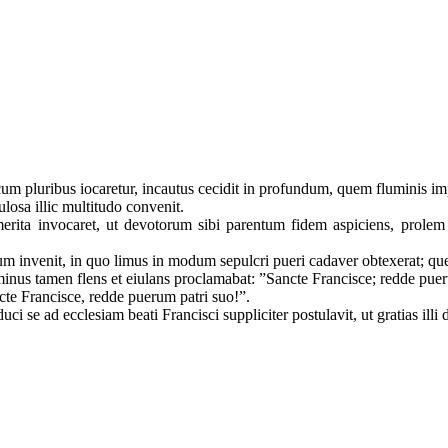
m pluribus iocaretur, incautus cecidit in profundum, quem fluminis impe
losa illic multitudo convenit.
rita invocaret, ut devotorum sibi parentum fidem aspiciens, prolem a
cum invenit, in quo limus in modum sepulcri pueri cadaver obtexerat; qu
inus tamen flens et eiulans proclamabat: ”Sancte Francisce; redde puer
ncte Francisce, redde puerum patri suo!”.
ci se ad ecclesiam beati Francisci suppliciter postulavit, ut gratias illi 