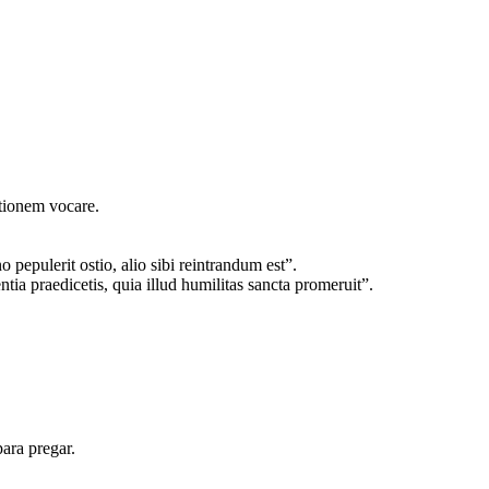
ationem vocare.
 pepulerit ostio, alio sibi reintrandum est”.
tia praedicetis, quia illud humilitas sancta promeruit”.
para pregar.