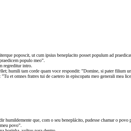
terque poposcit, ut cum ipsius beneplacito posset populum ad praedic
go praedicem populo meo”.
m regreditur intro.
llet; humili tam corde quam voce respondit: ”Domine, si pater filium uno
 ”Tu et omnes fratres tui de caetero in episcopatu meo generali mea licen
dir humildemente que, com o seu beneplácito, pudesse chamar o povo 
o meu povo”.
ma horinha, voltou para dentro.