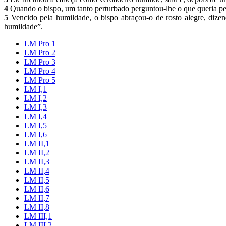
4
Quando o bispo, um tanto perturbado perguntou-lhe o que queria pedi
5
Vencido pela humildade, o bispo abraçou-o de rosto alegre, dizen
humildade”.
LM Pro 1
LM Pro 2
LM Pro 3
LM Pro 4
LM Pro 5
LM I,1
LM I,2
LM I,3
LM I,4
LM I,5
LM I,6
LM II,1
LM II,2
LM II,3
LM II,4
LM II,5
LM II,6
LM II,7
LM II,8
LM III,1
LM III,2