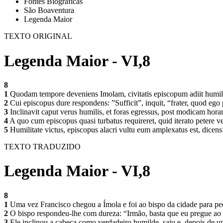
Fontes Biográficas
São Boaventura
Legenda Maior
TEXTO ORIGINAL
Legenda Maior - VI,8
8
1
Quodam tempore deveniens Imolam, civitatis episcopum adiit humili
2
Cui episcopus dure respondens: ”Sufficit”, inquit, “frater, quod e
3
Inclinavit caput verus humilis, et foras egressus, post modicam hora
4
A quo cum episcopus quasi turbatus requireret, quid iterato petere ve
5
Humilitate victus, episcopus alacri vultu eum amplexatus est, dicens:
TEXTO TRADUZIDO
Legenda Maior - VI,8
8
1
Uma vez Francisco chegou a Ímola e foi ao bispo da cidade para pe
2
O bispo respondeu-lhe com dureza: “Irmão, basta que eu pregue a
3
Ele inclinou a cabeça como verdadeiro humilde, saiu e, depois de u