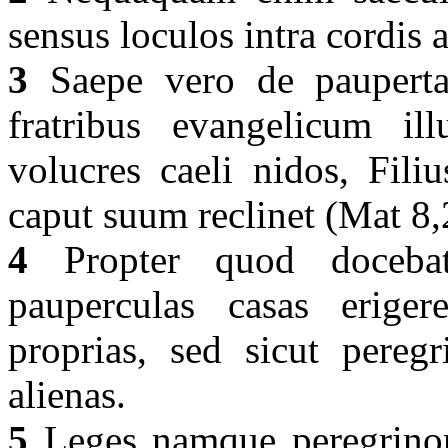
sensus loculos intra cordis 
3
Saepe vero de paupertat
fratribus evangelicum il
volucres caeli nidos, Fil
caput suum reclinet (Mat 8
4
Propter quod docebat
pauperculas casas eriger
proprias, sed sicut peregr
alienas.
5
Leges namque peregrinoru