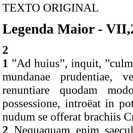
TEXTO ORIGINAL
Legenda Maior - VII,
2
1
”Ad huius”, inquit, ”culm
mundanae prudentiae, ve
renuntiare quodam modo 
possessione, introëat in po
nudum se offerat brachiis C
2
Nequaquam enim saeculo 