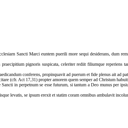
esiarn Sancti Marci euntem puerili more sequi desiderans, dum remane
aecipitium pignoris suspicata, celeriter rediit filiumque reperiens tam
.
aedicandum conferens, propinquavit ad puerum et fide plenus ait ad pa
itare (cfr. Act 17,31) propter amorem quem semper ad Christum habuit
 Sancti in perpetnum se esse futurum, si tantum a Deo munus per ipsius m
iisque levatis, se ipsum erexit et statim coram omnibus ambulavit incolum