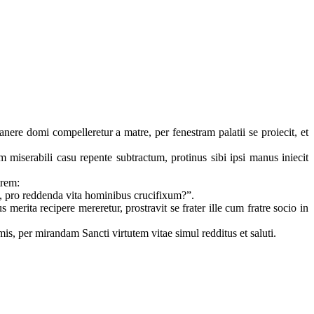
re domi compelleretur a matre, per fenestram palatii se proiecit, et
 miserabili casu repente subtractum, protinus sibi ipsi manus iniecit
trem:
, pro reddenda vita hominibus crucifixum?”.
erita recipere mereretur, prostravit se frater ille cum fratre socio in
is, per mirandam Sancti virtutem vitae simul redditus et saluti.