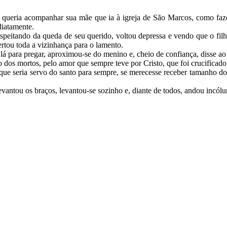
 queria acompanhar sua mãe que ia à igreja de São Marcos, como fazem
diatamente.
speitando da queda de seu querido, voltou depressa e vendo que o filho 
rtou toda a vizinhança para o lamento.
para pregar, aproximou-se do menino e, cheio de confiança, disse ao
ho dos mortos, pelo amor que sempre teve por Cristo, que foi crucifica
 que seria servo do santo para sempre, se merecesse receber tamanho d
vantou os braços, levantou-se sozinho e, diante de todos, andou incólu