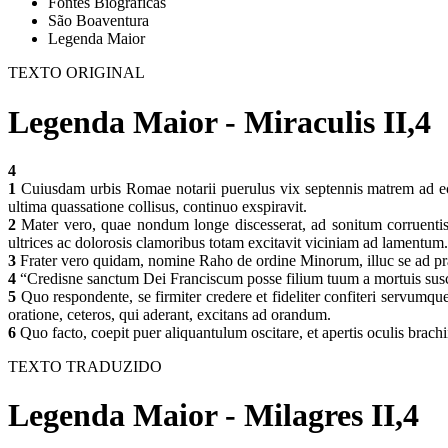
Fontes Biográficas
São Boaventura
Legenda Maior
TEXTO ORIGINAL
Legenda Maior - Miraculis II,4
4
1
Cuiusdam urbis Romae notarii puerulus vix septennis matrem ad eccl
ultima quassatione collisus, continuo exspiravit.
2
Mater vero, quae nondum longe discesserat, ad sonitum corruentis pr
ultrices ac dolorosis clamoribus totam excitavit viciniam ad lamentum
3
Frater vero quidam, nomine Raho de ordine Minorum, illuc se ad pr
4
“Credisne sanctum Dei Franciscum posse filium tuum a mortuis susc
5
Quo respondente, se firmiter credere et fideliter confiteri servumque
oratione, ceteros, qui aderant, excitans ad orandum.
6
Quo facto, coepit puer aliquantulum oscitare, et apertis oculis brach
TEXTO TRADUZIDO
Legenda Maior - Milagres II,4