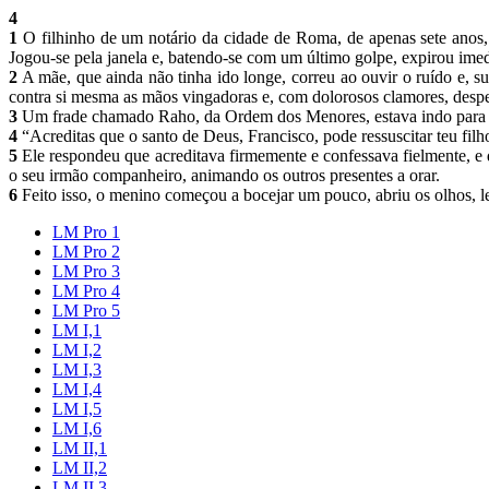
4
1
O filhinho de um notário da cidade de Roma, de apenas sete anos,
Jogou-se pela janela e, batendo-se com um último golpe, expirou ime
2
A mãe, que ainda não tinha ido longe, correu ao ouvir o ruído e, su
contra si mesma as mãos vingadoras e, com dolorosos clamores, despe
3
Um frade chamado Raho, da Ordem dos Menores, estava indo para lá 
4
“Acreditas que o santo de Deus, Francisco, pode ressuscitar teu fil
5
Ele respondeu que acreditava firmemente e confessava fielmente, e
o seu irmão companheiro, animando os outros presentes a orar.
6
Feito isso, o menino começou a bocejar um pouco, abriu os olhos, le
LM Pro 1
LM Pro 2
LM Pro 3
LM Pro 4
LM Pro 5
LM I,1
LM I,2
LM I,3
LM I,4
LM I,5
LM I,6
LM II,1
LM II,2
LM II,3