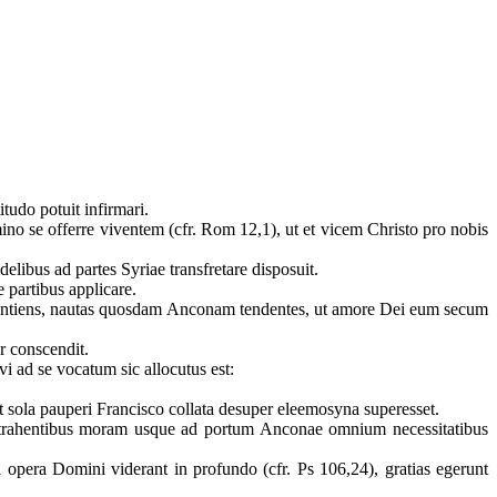
tudo potuit infirmari.
mino se offerre viventem (cfr. Rom 12,1), ut et vicem Christo pro nobis
elibus ad partes Syriae transfretare disposuit.
 partibus applicare.
 sentiens, nautas quosdam Anconam tendentes, ut amore Dei eum secum
r conscendit.
i ad se vocatum sic allocutus est:
t sola pauperi Francisco collata desuper eleemosyna superesset.
ontrahentibus moram usque ad portum Anconae omnium necessitatibus
 opera Domini viderant in profundo (cfr. Ps 106,24), gratias egerunt