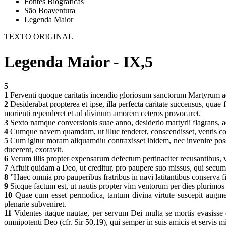
Fontes Biográficas
São Boaventura
Legenda Maior
TEXTO ORIGINAL
Legenda Maior - IX,5
5
1
Ferventi quoque caritatis incendio gloriosum sanctorum Martyrum ae
2
Desiderabat propterea et ipse, illa perfecta caritate succensus, quae
morienti rependeret et ad divinum amorem ceteros provocaret.
3
Sexto namque conversionis suae anno, desiderio martyrii flagrans, ad
4
Cumque navem quamdam, ut illuc tenderet, conscendisset, ventis cont
5
Cum igitur moram aliquamdiu contraxisset ibidem, nec invenire pos
ducerent, exoravit.
6
Verum illis propter expensarum defectum pertinaciter recusantibus,
7
Affuit quidam a Deo, ut creditur, pro paupere suo missus, qui secum
8
”Haec omnia pro pauperibus fratribus in navi latitantibus conserva fid
9
Sicque factum est, ut nautis propter vim ventorum per dies plurimos
10
Quae cum esset permodica, tantum divina virtute suscepit augm
plenarie subveniret.
11
Videntes itaque nautae, per servum Dei multa se mortis evasisse 
omnipotenti Deo (cfr. Sir 50,19), qui semper in suis amicis et servis m