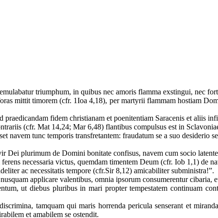
mulabatur triumphum, in quibus nec amoris flamma exstingui, nec forti
 foras mittit timorem (cfr. 1Ioa 4,18), per martyrii flammam hostiam Do
 praedicandam fidem christianam et poenitentiam Saracenis et aliis infid
rariis (cfr. Mat 14,24; Mar 6,48) flantibus compulsus est in Sclavoniae
set navem tunc temporis transfretantem: fraudatum se a suo desiderio
 vir Dei plurimum de Domini bonitate confisus, navem cum socio latente
 ferens necessaria victus, quemdam timentem Deum (cfr. Iob 1,1) de nav
eliter ac necessitatis tempore (cfr.Sir 8,12) amicabiliter subministra!”.
 nusquam applicare valentibus, omnia ipsorum consumerentur cibaria, e
entum, ut diebus pluribus in mari propter tempestatem continuam c
discrimina, tamquam qui maris horrenda pericula senserant et miranda
irabilem et amabilem se ostendit.