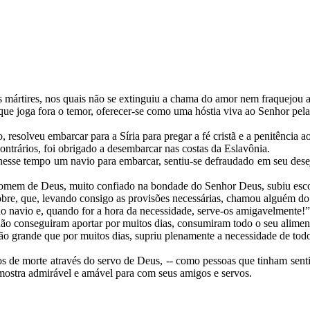
 mártires, nos quais não se extinguiu a chama do amor nem fraquejou a
que joga fora o temor, oferecer-se como uma hóstia viva ao Senhor pel
resolveu embarcar para a Síria para pregar a fé cristã e a penitência ao
ntrários, foi obrigado a desembarcar nas costas da Eslavônia.
esse tempo um navio para embarcar, sentiu-se defraudado em seu desej
 homem de Deus, muito confiado na bondade do Senhor Deus, subiu esc
e, que, levando consigo as provisões necessárias, chamou alguém do 
no navio e, quando for a hora da necessidade, serve-os amigavelmente!
, não conseguiram aportar por muitos dias, consumiram todo o seu alim
tão grande que por muitos dias, supriu plenamente a necessidade de to
 de morte através do servo de Deus, -- como pessoas que tinham senti
mostra admirável e amável para com seus amigos e servos.