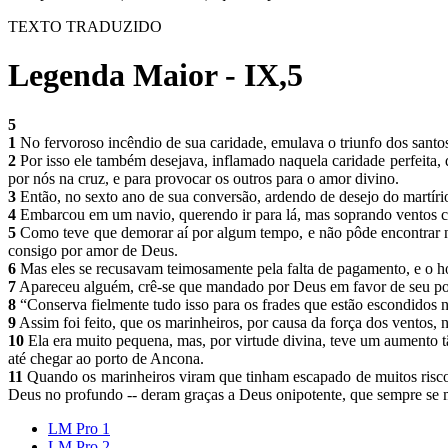
TEXTO TRADUZIDO
Legenda Maior - IX,5
5
1
No fervoroso incêndio de sua caridade, emulava o triunfo dos santos
2
Por isso ele também desejava, inflamado naquela caridade perfeita, 
por nós na cruz, e para provocar os outros para o amor divino.
3
Então, no sexto ano de sua conversão, ardendo de desejo do martírio, 
4
Embarcou em um navio, querendo ir para lá, mas soprando ventos co
5
Como teve que demorar aí por algum tempo, e não pôde encontrar n
consigo por amor de Deus.
6
Mas eles se recusavam teimosamente pela falta de pagamento, e o
7
Apareceu alguém, crê-se que mandado por Deus em favor de seu pobr
8
“Conserva fielmente tudo isso para os frades que estão escondidos 
9
Assim foi feito, que os marinheiros, por causa da força dos ventos
10
Ela era muito pequena, mas, por virtude divina, teve um aumento 
até chegar ao porto de Ancona.
11
Quando os marinheiros viram que tinham escapado de muitos riscos
Deus no profundo -- deram graças a Deus onipotente, que sempre se 
LM Pro 1
LM Pro 2