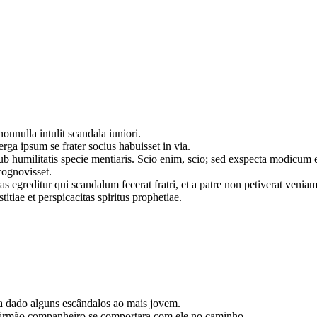
nnulla intulit scandala iuniori.
erga ipsum se frater socius habuisset in via.
ub humilitatis specie mentiaris. Scio enim, scio; sed exspecta modicum 
cognovisset.
as egreditur qui scandalum fecerat fratri, et a patre non petiverat venia
titiae et perspicacitas spiritus prophetiae.
ha dado alguns escândalos ao mais jovem.
 irmão companheiro se comportara com ele no caminho.