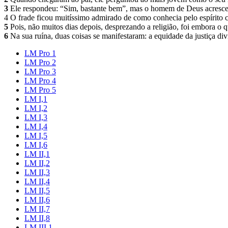
3
Ele respondeu: “Sim, bastante bem”, mas o homem de Deus acrescen
4 O frade ficou muitíssimo admirado de como conhecia pelo espírito c
5
Pois, não muitos dias depois, desprezando a religião, foi embora o 
6
Na sua ruína, duas coisas se manifestaram: a equidade da justiça divi
LM Pro 1
LM Pro 2
LM Pro 3
LM Pro 4
LM Pro 5
LM I,1
LM I,2
LM I,3
LM I,4
LM I,5
LM I,6
LM II,1
LM II,2
LM II,3
LM II,4
LM II,5
LM II,6
LM II,7
LM II,8
LM III,1