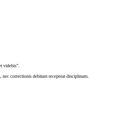
et videbis”.
m, nec correctionis debitam receperat disciplinam.