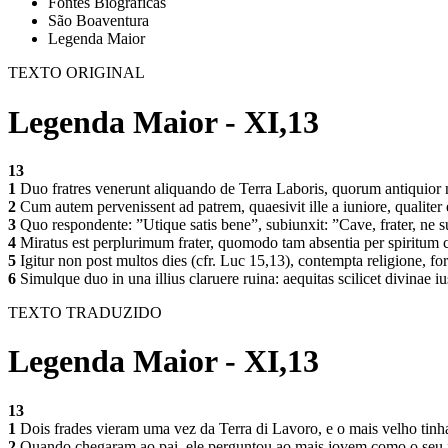
Fontes Biográficas
São Boaventura
Legenda Maior
TEXTO ORIGINAL
Legenda Maior - XI,13
13
1
Duo fratres venerunt aliquando de Terra Laboris, quorum antiquior no
2
Cum autem pervenissent ad patrem, quaesivit ille a iuniore, qualiter 
3
Quo respondente: ”Utique satis bene”, subiunxit: ”Cave, frater, ne s
4
Miratus est perplurimum frater, quomodo tam absentia per spiritum 
5
Igitur non post multos dies (cfr. Luc 15,13), contempta religione, for
6
Simulque duo in una illius claruere ruina: aequitas scilicet divinae ius
TEXTO TRADUZIDO
Legenda Maior - XI,13
13
1
Dois frades vieram uma vez da Terra di Lavoro, e o mais velho tin
2
Quando chegaram ao pai, ele perguntou ao mais jovem como o seu