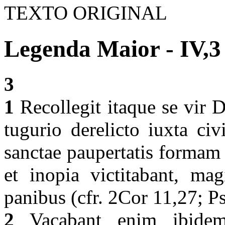
TEXTO ORIGINAL
Legenda Maior - IV,3
3
1
Recollegit itaque se vir 
tugurio derelicto iuxta ci
sanctae paupertatis formam 
et inopia victitabant, ma
panibus (cfr. 2Cor 11,27; Ps
2
Vacabant enim ibidem d