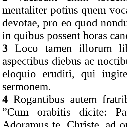
mentaliter potius quem voca
devotae, pro eo quod nondu
in quibus possent horas can
3
Loco tamen illorum libr
aspectibus diebus ac noctib
eloquio eruditi, qui iugit
sermonem.
4
Rogantibus autem fratrib
”Cum orabitis dicite: Pa
Adoramus te, Christe, ad o