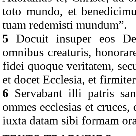
toto mundo, et benedicimu
tuam redemisti mundum”.
5
Docuit insuper eos De
omnibus creaturis, honorare
fidei quoque veritatem, se
et docet Ecclesia, et firmite
6
Servabant illi patris sa
ommes ecclesias et cruces, 
iuxta datam sibi formam ora