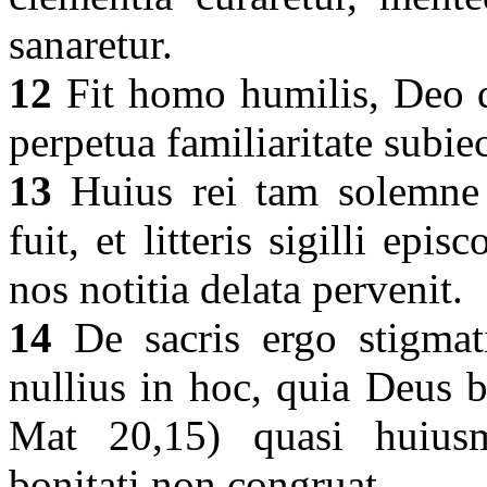
sanaretur.
12
Fit homo humilis, Deo d
perpetua familiaritate subie
13
Huius rei tam solemne 
fuit, et litteris sigilli ep
nos notitia delata pervenit.
14
De sacris ergo stigmati
nullius in hoc, quia Deus b
Mat 20,15) quasi huiusm
bonitati non congruat.