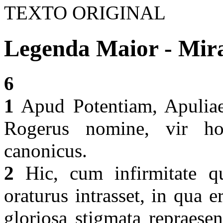
TEXTO ORIGINAL
Legenda Maior - Mira
6
1
Apud Potentiam, Apuliae 
Rogerus nomine, vir hon
canonicus.
2
Hic, cum infirmitate qu
oraturus intrasset, in qua e
gloriosa stigmata repraesen