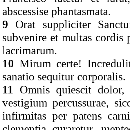
abscessise phantasmata.
9
Orat suppliciter Sanctu
subvenire et multas cordis
lacrimarum.
10
Mirum certe! Incredulit
sanatio sequitur corporalis.
11
Omnis quiescit dolor, f
vestigium percussurae, sic
infirmitas per patens carn
clementia curaretur, mente