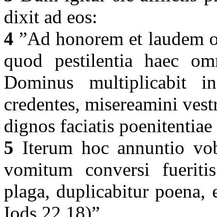
dixit ad eos:
4
”Ad honorem et laudem om
quod pestilentia haec omn
Dominus multiplicabit i
credentes, misereamini vestr
dignos faciatis poenitentiae
5
Iterum hoc annuntio vobi
vomitum conversi fueritis
plaga, duplicabitur poena, e
Iods 22,18)”.