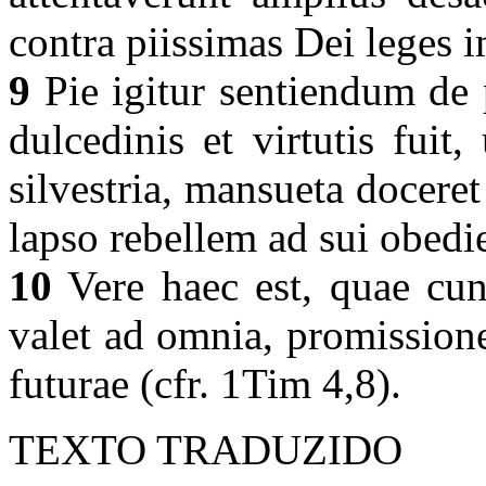
contra piissimas Dei leges 
9
Pie igitur sentiendum de p
dulcedinis et virtutis fuit
silvestria, mansueta docer
lapso rebellem ad sui obedi
10
Vere haec est, quae cunc
valet ad omnia, promission
futurae (cfr. 1Tim 4,8).
TEXTO TRADUZIDO