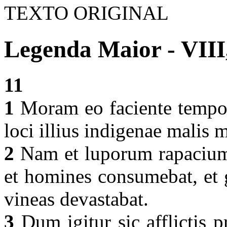
TEXTO ORIGINAL
Legenda Maior - VIII
11
1
Moram eo faciente tempor
loci illius indigenae malis 
2
Nam et luporum rapacium 
et homines consumebat, et 
vineas devastabat.
3
Dum igitur sic afflictis p