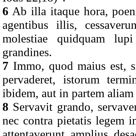
6
Ab illa itaque hora, poen
agentibus illis, cessaveru
molestiae quidquam lupi
grandines.
7
Immo, quod maius est, s
pervaderet, istorum termi
ibidem, aut in partem aliam
8
Servavit grando, servaver
nec contra pietatis legem 
attentaverunt amplius des