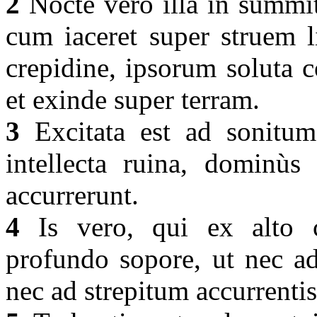
2
Nocte vero illa in summita
cum iaceret super struem 
crepidine, ipsorum soluta c
et exinde super terram.
3
Excitata est ad sonitum 
intellecta ruina, dominùs
accurrerunt.
4
Is vero, qui ex alto co
profundo sopore, ut nec ad
nec ad strepitum accurrenti