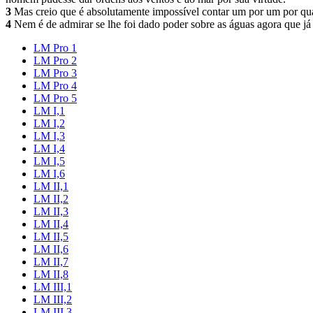
3
Mas creio que é absolutamente impossível contar um por um por quan
4
Nem é de admirar se lhe foi dado poder sobre as águas agora que já r
LM Pro 1
LM Pro 2
LM Pro 3
LM Pro 4
LM Pro 5
LM I,1
LM I,2
LM I,3
LM I,4
LM I,5
LM I,6
LM II,1
LM II,2
LM II,3
LM II,4
LM II,5
LM II,6
LM II,7
LM II,8
LM III,1
LM III,2
LM III,3