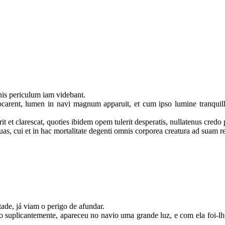
nis periculum iam videbant.
rent, lumen in navi magnum apparuit, et cum ipso lumine tranquillita
t et clarescat, quoties ibidem opem tulerit desperatis, nullatenus credo 
s, cui et in hac mortalitate degenti omnis corporea creatura ad suam ref
de, já viam o perigo de afundar.
suplicantemente, apareceu no navio uma grande luz, e com ela foi-lh