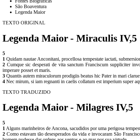
Fontes Biográficas
São Boaventura
Legenda Maior
TEXTO ORIGINAL
Legenda Maior - Miraculis IV,5
5
1
Quidam nautae Anconitani, procellosa tempestate iactati, submersio
2
Cumque sic desperati de vita sanctum Franciscum suppliciter invoca
imperare posset et maris.
3
Quantis autem miraculorum prodigiis beatus hic Pater in mari clarueri
4
Nec mirum, si iam regnanti in caelis collatum est imperium super aqua
TEXTO TRADUZIDO
Legenda Maior - Milagres IV,5
5
1
Alguns marinheiros de Ancona, sacudidos por uma perigosa tempesta
2
Como estavam tão desesperados da vida e invocaram São Francisco 
homem pudesse dar ordens aos ventos e ao mar por sua virtude.