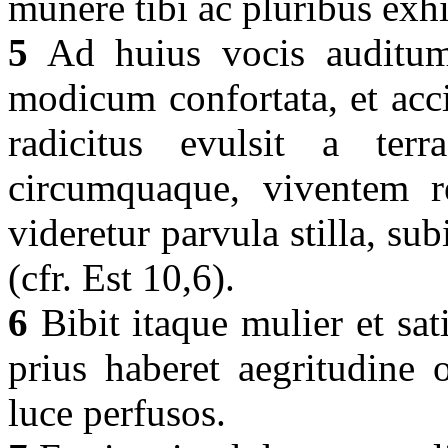
munere tibi ac pluribus exh
5
Ad huius vocis auditum
modicum confortata, et acci
radicitus evulsit a terr
circumquaque, viventem 
videretur parvula stilla, sub
(cfr. Est 10,6).
6
Bibit itaque mulier et sat
prius haberet aegritudine 
luce perfusos.