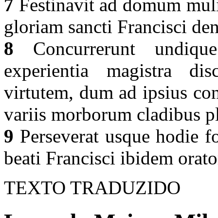
7
Festinavit ad domum muli
gloriam sancti Francisci de
8
Concurrerunt undique
experientia magistra dis
virtutem, dum ad ipsius co
variis morborum cladibus pl
9
Perseverat usque hodie fo
beati Francisci ibidem orat
TEXTO TRADUZIDO