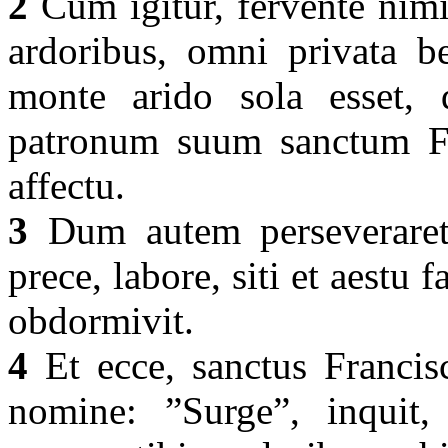
2
Cum igitur, fervente nimiu
ardoribus, omni privata b
monte arido sola esset, 
patronum suum sanctum Fr
affectu.
3
Dum autem perseveraret 
prece, labore, siti et aest
obdormivit.
4
Et ecce, sanctus Francis
nomine: ”Surge”, inquit