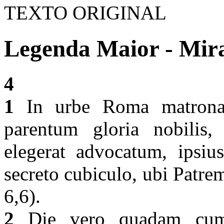
TEXTO ORIGINAL
Legenda Maior - Mira
4
1
In urbe Roma matrona 
parentum gloria nobilis
elegerat advocatum, ipsi
secreto cubiculo, ubi Patre
6,6).
2
Die vero quadam cum o