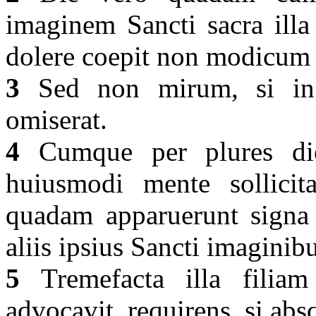
imaginem Sancti sacra ill
dolere coepit non modicum 
3
Sed non mirum, si in 
omiserat.
4
Cumque per plures dies
huiusmodi mente sollicita
quadam apparuerunt signa i
aliis ipsius Sancti imaginib
5
Tremefacta illa filia
advocavit, requirens, si ab