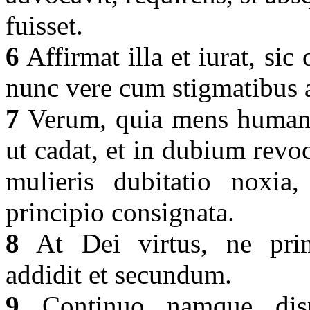
fuisset.
6
Affirmat illa et iurat, sic 
nunc vere cum stigmatibus 
7
Verum, quia mens humana 
ut cadat, et in dubium revoc
mulieris dubitatio noxia
principio consignata.
8
At Dei virtus, ne pri
addidit et secundum.
9
Continuo namque dispar