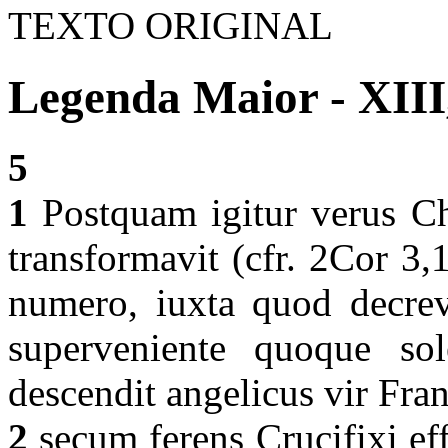
TEXTO ORIGINAL
Legenda Maior - XIII
5
1
Postquam igitur verus C
transformavit (cfr. 2Cor 3
numero, iuxta quod decrev
superveniente quoque sol
descendit angelicus vir Fra
2
secum ferens Crucifixi eff