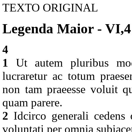
TEXTO ORIGINAL
Legenda Maior - VI,4
4
1
Ut autem pluribus modi
lucraretur ac totum praese
non tam praeesse voluit q
quam parere.
2
Idcirco generali cedens o
voluntati per omnia subiace