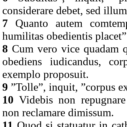
considerare debet, sed illu
7
Quanto autem comtempti
humilitas obedientis placet
8
Cum vero vice quadam qua
obediens iudicandus, cor
exemplo proposuit.
9
”Tolle”, inquit, ”corpus e
10
Videbis non repugnare
non reclamare dimissum.
11
Quod si statuatur in cath