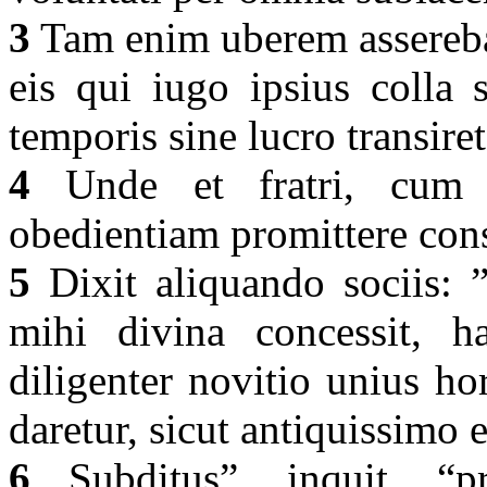
3
Tam enim uberem asserebat
eis qui iugo ipsius colla s
temporis sine lucro transire
4
Unde et fratri, cum q
obedientiam promittere cons
5
Dixit aliquando sociis: ”
mihi divina concessit, h
diligenter novitio unius h
daretur, sicut antiquissimo e
6
Subditus”, inquit, “