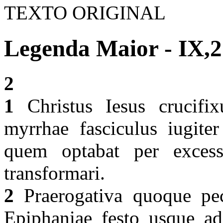
TEXTO ORIGINAL
Legenda Maior - IX,2
2
1
Christus Iesus crucifix
myrrhae fasciculus iugiter
quem optabat per excessi
transformari.
2
Praerogativa quoque pec
Epiphaniae festo usque ad