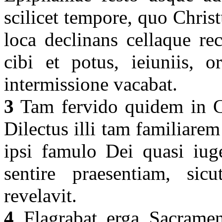
scilicet tempore, quo Christu
loca declinans cellaque rec
cibi et potus, ieiuniis, o
intermissione vacabat.
3
Tam fervido quidem in Ch
Dilectus illi tam familiare
ipsi famulo Dei quasi iuge
sentire praesentiam, sicu
revelavit.
4
Flagrabat erga Sacramen