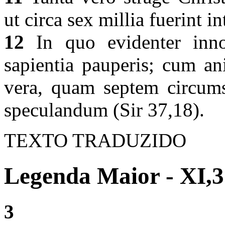
ut circa sex millia fuerint i
12
In quo evidenter inno
sapientia pauperis; cum an
vera, quam septem circums
speculandum (Sir 37,18).
TEXTO TRADUZIDO
Legenda Maior - XI,3
3