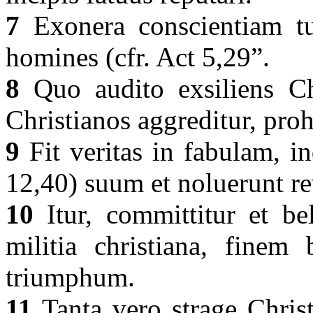
7
Exonera conscientiam 
homines (cfr. Act 5,29”.
8
Quo audito exsiliens Chr
Christianos aggreditur, pro
9
Fit veritas in fabulam, in
12,40) suum et noluerunt re
10
Itur, committitur et bel
militia christiana, finem
triumphum.
11
Tanta vero strage Chris