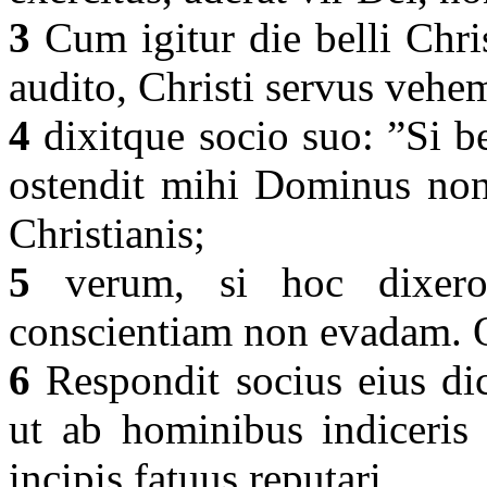
3
Cum igitur die belli Chri
audito, Christi servus vehe
4
dixitque socio suo: ”Si be
ostendit mihi Dominus non 
Christianis;
5
verum, si hoc dixero 
conscientiam non evadam. Q
6
Respondit socius eius dic
ut ab hominibus indiceris
incipis fatuus reputari.