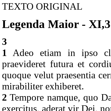
TEXTO ORIGINAL
Legenda Maior - XI,3
3
1
Adeo etiam in ipso clar
praevideret futura et cord
quoque velut praesentia cer
mirabiliter exhiberet.
2
Tempore namque, quo Dam
exercitus, aderat vir Dei, n