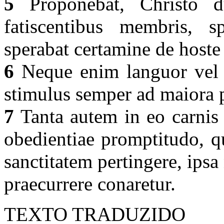
5
Proponebat, Christo du
fatiscentibus membris, s
sperabat certamine de host
6
Neque enim languor vel d
stimulus semper ad maiora 
7
Tanta autem in eo carnis 
obedientiae promptitudo, q
sanctitatem pertingere, ips
praecurrere conaretur.
TEXTO TRADUZIDO