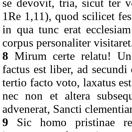
se devovit, tria, sicut ter
1Re 1,11), quod scilicet fe
in qua tunc erat ecclesiam
corpus personaliter visitare
8
Mirum certe relatu! Uno
factus est liber, ad secundi
tertio facto voto, laxatus e
nec non et altera subseq
advenerat, Sancti clementi
9
Sic homo pristinae red