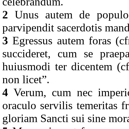
celebrandum.
2
Unus autem de populo, 
parvipendit sacerdotis man
3
Egressus autem foras (cf
succideret, cum se praep
huiusmodi ter dicentem (cf
non licet”.
4
Verum, cum nec imperio 
oraculo servilis temeritas f
gloriam Sancti sui sine mor