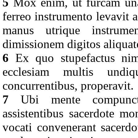
5
Mox enim, ut furcam una
ferreo instrumento levavit a
manus utrique instrume
dimissionem digitos aliquat
6
Ex quo stupefactus nimi
ecclesiam multis und
concurrentibus, properavit.
7
Ubi mente compunctu
assistentibus sacerdote mo
vocati convenerant sacerdo