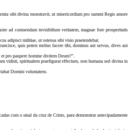
entia sibi divina monstravit, ut misericordiam pro summi Regis amore
ire ad contuendam invisibilium veritatem, magnae fore prosperitatis
s adipisci militiae, ut ostensa sibi visio praetendebat.
ncisce, quis potest melius facere tibi, dominus aut servus, dives aut
um et pro paupere homine divitem Deum?”.
m vidisti, spiritualem praefigurat effectum, non humana sed divina in
ectabat Domini voluntatem.
adas com o sinal da cruz de Cristo, para demonstrar antecipadamente