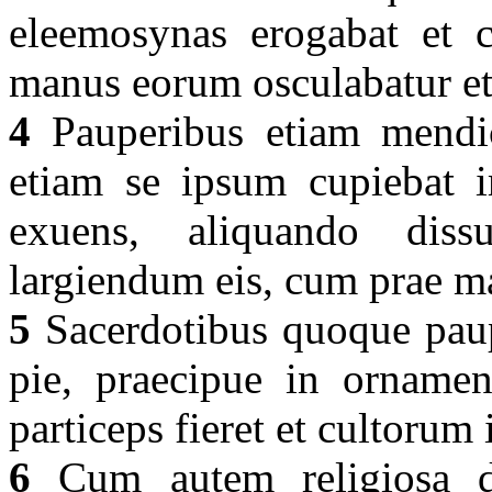
eleemosynas erogabat et 
manus eorum osculabatur et
4
Pauperibus etiam mendi
etiam se ipsum cupiebat i
exuens, aliquando diss
largiendum eis, cum prae m
5
Sacerdotibus quoque paup
pie, praecipue in ornament
particeps fieret et cultoru
6
Cum autem religiosa de