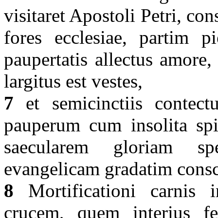
visitaret Apostoli Petri, c
fores ecclesiae, partim pi
paupertatis allectus amore,
largitus est vestes,
7
et semicinctiis contect
pauperum cum insolita spir
saecularem gloriam sp
evangelicam gradatim cons
8
Mortificationi carnis in
crucem, quem interius fe